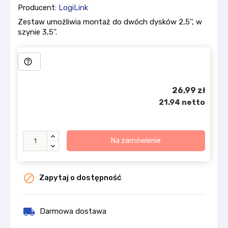
Producent:
LogiLink
Zestaw umożliwia montaż do dwóch dysków 2,5'', w
szynie 3,5''.
help_outline
26,99 zł
21.94 netto
Na zamówienie

Zapytaj o dostępność
local_shipping
Darmowa dostawa