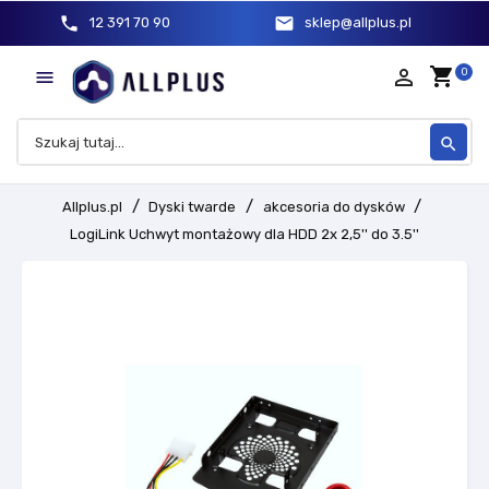
phone
mail
12 391 70 90
sklep@allplus.pl
shopping_cart
person_outline
0

search
Allplus.pl
Dyski twarde
akcesoria do dysków
LogiLink Uchwyt montażowy dla HDD 2x 2,5'' do 3.5''