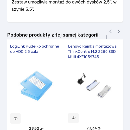
Zestaw umożliwia montaż do dwóch dysków 2,5'', w
szynie 3,5''.


Podobne produkty z tej samej kategorii:
LogiLink Pudełko ochronne
Lenovo Ramka montażowa
Lo
do HDD 2.5 cala
ThinkCentre M.2 2280 SSD
dy
Kit III 4XF1C39743
visibility
vi
visibility
73,34 zł
29,52 zł