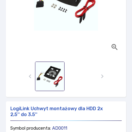



LogiLink Uchwyt montażowy dla HDD 2x
2,5'' do 3.5''
Symbol producenta:
AD0011