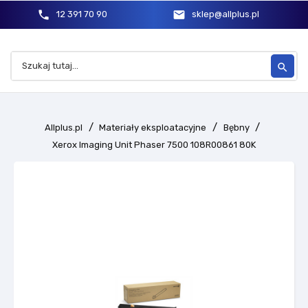
phone
mail
12 391 70 90
sklep@allplus.pl
search
Allplus.pl
Materiały eksploatacyjne
Bębny
Xerox Imaging Unit Phaser 7500 108R00861 80K