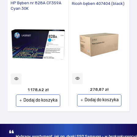
HP Bęben nr 828A CF359A
Bl
Ricoh bęben 407404 (black)
Cyan 30K
CE
visibility
vi
visibility
278,87 zł
1 178,62 zł
Dodaj do koszyka
Dodaj do koszyka
add
add
Wybrany asortyment, jak np. dyski SSD Samsung - w bezkonkurencyjny