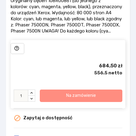
Oryginalny bęben 108R00861 (do jednego z
kolorów: cyan, magenta, yellow, black), przeznaczony
do urządzeń Xerox. Wydajność: 80 000 stron A4
Kolor: cyan, lub magenta, lub yellow, lub black zgodny
z: Phaser 7500DN, Phaser 7500DT, Phaser 7500DX,
Phaser 7500N UWAGA! Do każdego koloru (cya...
help_outline
684,50 zł
556.5 netto
Na zamówienie

Zapytaj o dostępność