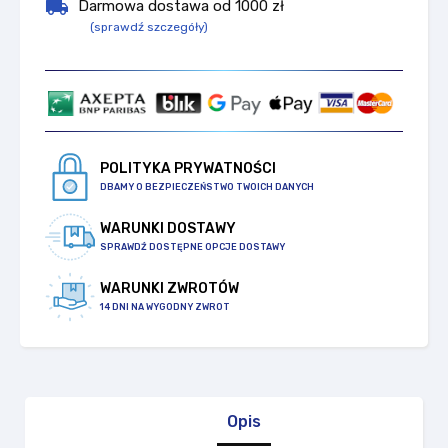
local_shipping
Darmowa dostawa od 1000 zł
(sprawdź szczegóły)
POLITYKA PRYWATNOŚCI
DBAMY O BEZPIECZEŃSTWO TWOICH DANYCH
WARUNKI DOSTAWY
SPRAWDŹ DOSTĘPNE OPCJE DOSTAWY
WARUNKI ZWROTÓW
14 DNI NA WYGODNY ZWROT
Opis