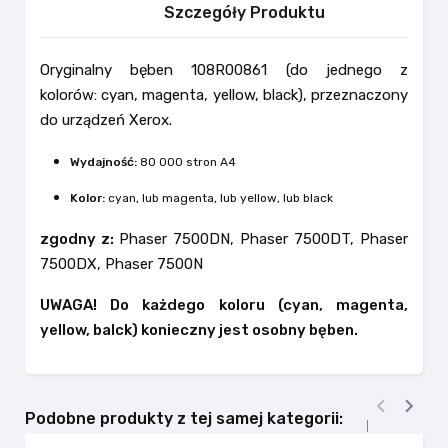
Szczegóły Produktu
Oryginalny bęben 108R00861 (do jednego z
kolorów:
cyan, magenta, yellow, black), przeznaczony
do urządzeń Xerox.
Wydajność:
80 000 stron A4
Kolor:
cyan, lub magenta, lub yellow, lub black
zgodny z:
Phaser 7500DN, Phaser 7500DT, Phaser
7500DX, Phaser 7500N
UWAGA! Do każdego koloru (cyan, magenta,
yellow, balck) konieczny jest osobny bęben.


Podobne produkty z tej samej kategorii: