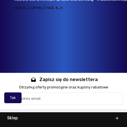
Opinia z Ceneo | nick: k...n
Zapisz się do newslettera
drafts
Otrzymuj oferty promocyjne oraz kupony rabatowe
Sklep
