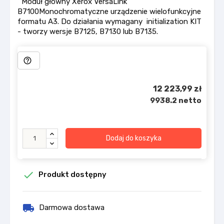
Moduł główny Xerox VersaLink
B7100Monochromatyczne urządzenie wielofunkcyjne
formatu A3. Do działania wymagany initialization KIT
- tworzy wersje B7125, B7130 lub B7135.
help_outline
12 223,99 zł
9938.2 netto
Dodaj do koszyka

Produkt dostępny
local_shipping
Darmowa dostawa