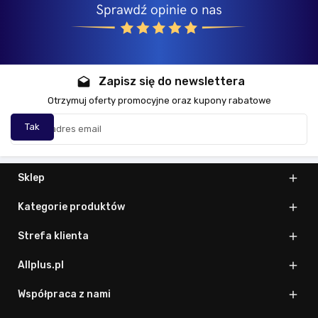
Zapisz się do newslettera
drafts
Otrzymuj oferty promocyjne oraz kupony rabatowe
Sklep

Kategorie produktów

Strefa klienta

Allplus.pl

Współpraca z nami
