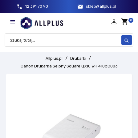
phone
mail
12 391 70 90
sklep@allplus.pl
shopping_cart
person_outline
0

search
Allplus.pl
Drukarki
Canon Drukarka Selphy Square QX10 WH 4108C003