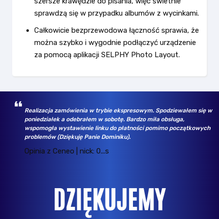
szersze krawędzie do pisania, więc świetnie
sprawdzą się w przypadku albumów z wycinkami.
Całkowicie bezprzewodowa łączność sprawia, że
można szybko i wygodnie podłączyć urządzenie
za pomocą aplikacji SELPHY Photo Layout.
wym. Spodziewałem się w
Wybrany asortyment, jak np. dyski SSD Sams
o miła obsługa,
bezkonkurencyjnych cenach. Kupowałem tu już
ci pomimo początkowych
rożnych firm, zawsze wszystko jest ok. Polec
Opinia z Ceneo | nick: k...n