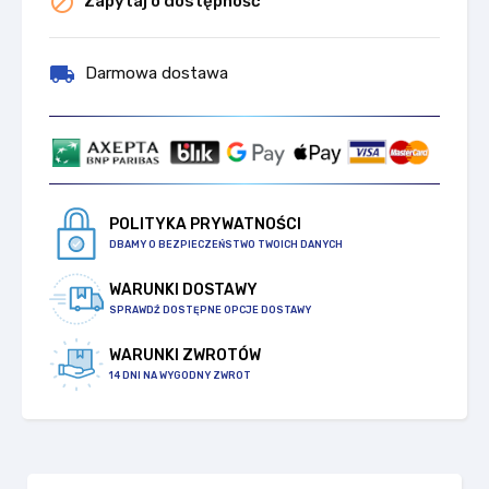

Zapytaj o dostępność
local_shipping
Darmowa dostawa
POLITYKA PRYWATNOŚCI
DBAMY O BEZPIECZEŃSTWO TWOICH DANYCH
WARUNKI DOSTAWY
SPRAWDŹ DOSTĘPNE OPCJE DOSTAWY
WARUNKI ZWROTÓW
14 DNI NA WYGODNY ZWROT