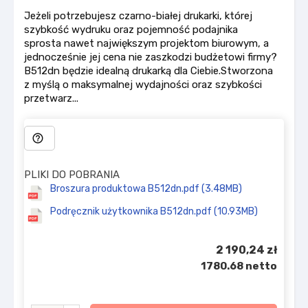
Jeżeli potrzebujesz czarno-białej drukarki, której
szybkość wydruku oraz pojemność podajnika
sprosta nawet największym projektom biurowym, a
jednocześnie jej cena nie zaszkodzi budżetowi firmy?
B512dn będzie idealną drukarką dla Ciebie.Stworzona
z myślą o maksymalnej wydajności oraz szybkości
przetwarz...
help_outline
PLIKI DO POBRANIA
Broszura produktowa B512dn.pdf (3.48MB)
Podręcznik użytkownika B512dn.pdf (10.93MB)
2 190,24 zł
1780.68 netto