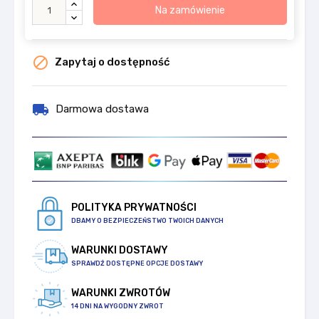
Na zamówienie

Zapytaj o dostępność
local_shipping
Darmowa dostawa
POLITYKA PRYWATNOŚCI
DBAMY O BEZPIECZEŃSTWO TWOICH DANYCH
WARUNKI DOSTAWY
SPRAWDŹ DOSTĘPNE OPCJE DOSTAWY
WARUNKI ZWROTÓW
14 DNI NA WYGODNY ZWROT