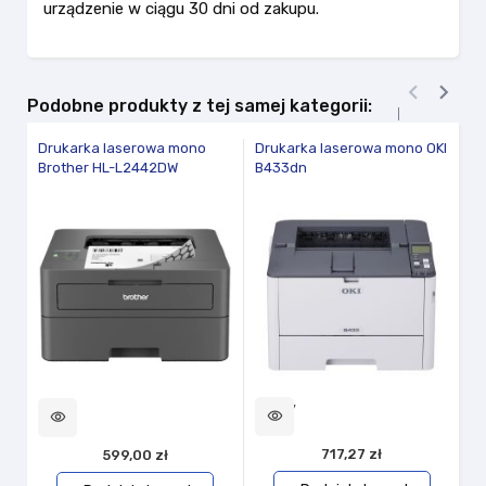
urządzenie w ciągu 30 dni od zakupu.


Podobne produkty z tej samej kategorii:
Drukarka laserowa mono
Drukarka laserowa mono OKI
D
Brother HL-L2442DW
B433dn
B
vi
Nowy
visibility
visibility
717,27 zł
599,00 zł