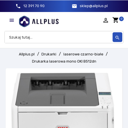
phone
mail
12 391 70 90
sklep@allplus.pl
shopping_cart
person_outline
0

search
Allplus.pl
Drukarki
laserowe czarno-białe
Drukarka laserowa mono OKI B512dn