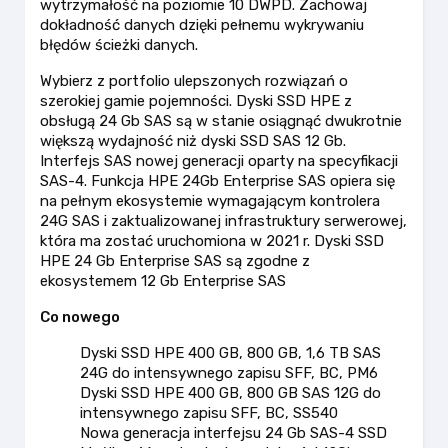
wytrzymałość na poziomie 10 DWPD. Zachowaj
dokładność danych dzięki pełnemu wykrywaniu
błędów ścieżki danych.
Wybierz z portfolio ulepszonych rozwiązań o
szerokiej gamie pojemności. Dyski SSD HPE z
obsługą 24 Gb SAS są w stanie osiągnąć dwukrotnie
większą wydajność niż dyski SSD SAS 12 Gb.
Interfejs SAS nowej generacji oparty na specyfikacji
SAS-4. Funkcja HPE 24Gb Enterprise SAS opiera się
na pełnym ekosystemie wymagającym kontrolera
24G SAS i zaktualizowanej infrastruktury serwerowej,
która ma zostać uruchomiona w 2021 r. Dyski SSD
HPE 24 Gb Enterprise SAS są zgodne z
ekosystemem 12 Gb Enterprise SAS
Co nowego
Dyski SSD HPE 400 GB, 800 GB, 1,6 TB SAS
24G do intensywnego zapisu SFF, BC, PM6
Dyski SSD HPE 400 GB, 800 GB SAS 12G do
intensywnego zapisu SFF, BC, SS540
Nowa generacja interfejsu 24 Gb SAS-4 SSD