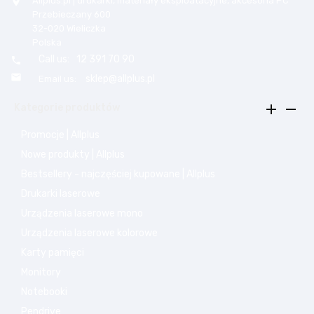
Allplus.pl | drukarki, materiały eksploatacyjne, akcesoria PC

Przebieczany 600
32-020 Wieliczka
Polska
Call us:
12 391 70 90


sklep@allplus.pl
Email us:


Kategorie produktów
Promocje | Allplus
Nowe produkty | Allplus
Bestsellery - najczęściej kupowane | Allplus
Drukarki laserowe
Urządzenia laserowe mono
Urządzenia laserowe kolorowe
Karty pamięci
Monitory
Notebooki
Pendrive