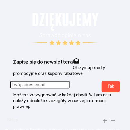
drafts
Zapisz się do newslettera
Otrzymuj oferty
promocyjne oraz kupony rabatowe
Możesz zrezygnować w każdej chwili. W tym celu
należy odnaleźć szczegóły w naszej informacji
prawnej.


Sklep