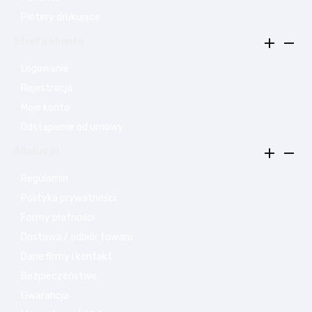
Plotery drukujące


Strefa klienta
Logowanie
Rejestracja
Moje konto
Odstąpienie od umowy


Allplus.pl
Regulamin
Polityka prywatności
Formy płatności
Dostawa / odbiór towaru
Dane firmy i kontakt
Bezpieczeństwo
Gwarancja