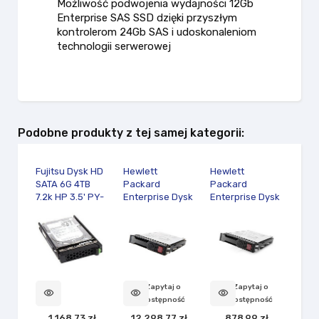
Możliwość podwojenia wydajności 12Gb
Enterprise SAS SSD dzięki przyszłym
kontrolerom 24Gb SAS i udoskonaleniom
technologii serwerowej
Podobne produkty z tej samej kategorii:
Fujitsu Dysk HD
Hewlett
Hewlett
Hewl
SATA 6G 4TB
Packard
Packard
Pack
7.2k HP 3.5' PY-
Enterprise Dysk
Enterprise Dysk
Ente
BH4T7B9
HDD Primera
2TB SATA 7.2K
SSD
600 2.4TB SAS
LFF DS HDD
WI S
SFF FE R0Q06A
861681-B21
P263
Zapytaj o
Zapytaj o
visibility
visibility
visibility
visibility
dostępność
dostępność
1 168,73 zł
12 298,77 zł
878,99 zł
12