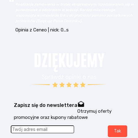
w
Wybrany asortyment, jak np. dyski SSD Samsung - w
bezkonkurencyjnych cenach. Kupowałem tu już kilka razy dla
h
rożnych firm, zawsze wszystko jest ok. Polecam!
Opinia z Ceneo | nick: k...n
drafts
Zapisz się do newslettera
Otrzymuj oferty
promocyjne oraz kupony rabatowe