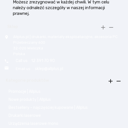
Możesz zrezygnować w każdej chwili. W tym celu
należy odnaleźć szczegóły w naszej informacji
prawnej.


Sklep
Allplus.pl | drukarki, materiały eksploatacyjne, akcesoria PC

Przebieczany 600
32-020 Wieliczka
Polska
Call us:
12 391 70 90


sklep@allplus.pl
Email us:


Kategorie produktów
Promocje | Allplus
Nowe produkty | Allplus
Bestsellery - najczęściej kupowane | Allplus
Drukarki laserowe
Urządzenia laserowe mono