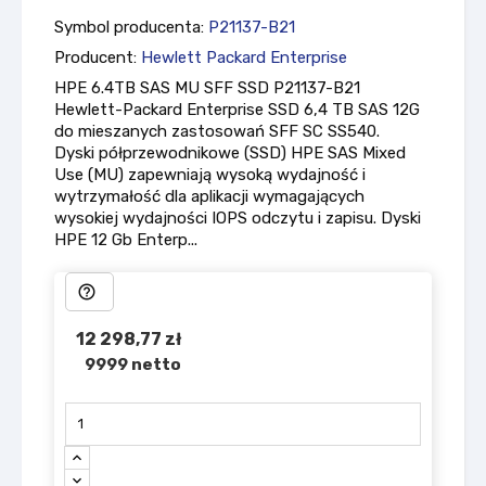
Symbol producenta:
P21137-B21
Producent:
Hewlett Packard Enterprise
HPE 6.4TB SAS MU SFF SSD P21137-B21
Hewlett-Packard Enterprise SSD 6,4 TB SAS 12G
do mieszanych zastosowań SFF SC SS540.
Dyski półprzewodnikowe (SSD) HPE SAS Mixed
Use (MU) zapewniają wysoką wydajność i
wytrzymałość dla aplikacji wymagających
wysokiej wydajności IOPS odczytu i zapisu. Dyski
HPE 12 Gb Enterp...
help_outline
12 298,77 zł
9999 netto