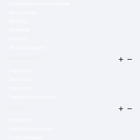
Urządzenia laserowe kolorowe
Karty pamięci
Monitory
Notebooki
Pendrive
Plotery drukujące


Strefa klienta
Logowanie
Rejestracja
Moje konto
Odstąpienie od umowy


Allplus.pl
Regulamin
Polityka prywatności
Formy płatności