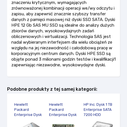
znaczeniu krytycznym, wymagających
zrównoważonej kombinacji operacji we/wy odczytu i
zapisu, aby zapewnić znacznie szybszy transfer
danych z pamięci masowej niż dyski SSD SATA. Dyski
HPE 12 Gb SAS MU SSD są idealne do analizy dużych
zbiorów danych, wysokowydajnych zadań
obliczeniowych i wirtualizacji. Technologia SAS jest
nadal wybieranym interfejsem dla wielu obciążeń ze
względu na jej niezawodność i całodobową pracę w
korporacyjnym centrum danych. Dyski HPE SSD są
objęte ponad 3 milionami godzin testów i kwalifikacji1
zapewniając niezawodne, wysokowydajne dyski.
Podobne produkty z tej samej kategorii:
Hewlett
Hewlett
HP Inc. Dysk 1 TB
Hewl
Packard
Packard
Enterprise SATA
Pack
Enterprise Dysk
Enterprise Dysk
7200 HDD
Ente
SSD 800GB
960GB NVMe RI
W0R10AA
twar
NVMe MU SFF S
M.2 SSD
10TB