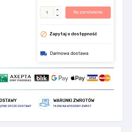
Na zamówienie

Zapytaj o dostępność
local_shipping
Darmowa dostawa
DOSTAWY
WARUNKI ZWROTÓW
ĘPNE OPCJE DOSTAWY
14 DNI NA WYGODNY ZWROT