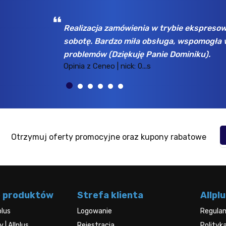
 w poniedziałek a odebrałem w
Wybrany asortyment, jak
 płatności pomimo początkowych
tu już kilka razy dla rożn
Opinia z Ceneo | nick: k...n
Otrzymuj oferty promocyjne oraz kupony rabatowe
e produktów
Strefa klienta
Allplu
plus
Logowanie
Regula
| Allplus
Rejestracja
Polityk