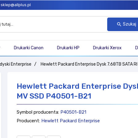
sklep@allplus.pl
Szukaj
search
r
Drukarki Canon
Drukarki HP
Drukarki Xerox
D
dyski Enterprise
Hewlett Packard Enterprise Dysk 7.68TB SATA 
Hewlett Packard Enterprise Dys
MV SSD P40501-B21
Symbol producenta:
P40501-B21
Producent:
Hewlett Packard Enterprise