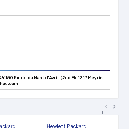
V.150 Route du Nant d’Avril, (2nd Flo1217 Meyrin
.hpe.com


ackard
Hewlett Packard
Hewl