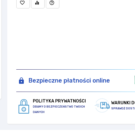
favorite_border
equalizer
help_outline
Bezpieczne płatności online
POLITYKA PRYWATNOŚCI
WARUNKI 
DBAMY O BEZPIECZEŃSTWO TWOICH
SPRAWDŹ DOST
DANYCH