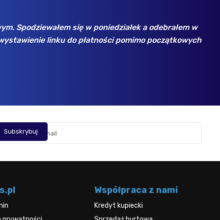
 np. dyski SSD Samsung - w bezkonkurencyjnych cenach.
ych firm, zawsze wszystko jest ok. Polecam!
s.pl
Współpraca z nami
min
Kredyt kupiecki
a prywatności
Sprzedaż hurtowa