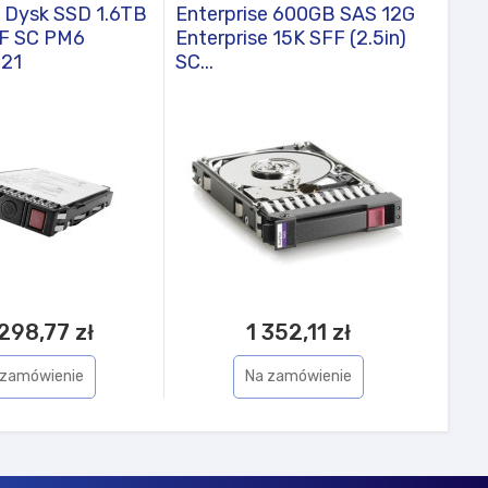
e Dysk SSD 1.6TB
Enterprise 600GB SAS 12G
Ente
FF SC PM6
Enterprise 15K SFF (2.5in)
SATA
21
SC...
P18
298,77 zł
1 352,11 zł
 zamówienie
Na zamówienie