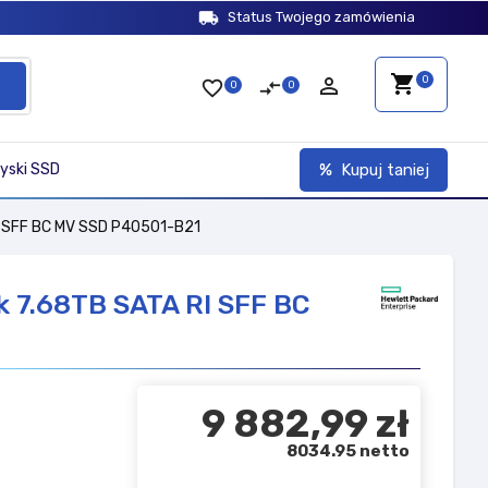
local_shipping
Status Twojego zamówienia
shopping_cart
person_outline
0
favorite_border
compare_arrows
0
0
yski SSD
Kupuj taniej
RI SFF BC MV SSD P40501-B21
k 7.68TB SATA RI SFF BC
9 882,99 zł
8034.95 netto