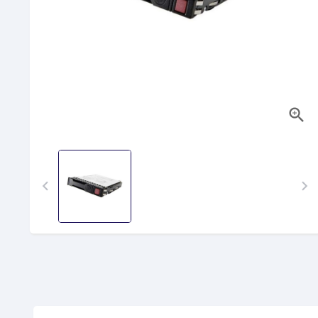


