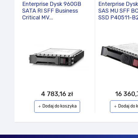
Enterprise Dysk 960GB
Enterprise Dys
SATA RI SFF Business
SAS MU SFF B
Critical MV...
SSD P40511-B
4 783,16 zł
16 360,
Dodaj do koszyka
Dodaj do 
add
add