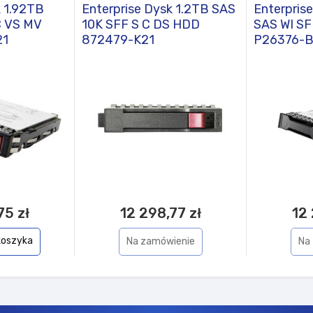
k 1.92TB
Enterprise Dysk 1.2TB SAS
Enterpris
C VS MV
10K SFF S C DS HDD
SAS WI S
21
872479-K21
P26376-B
75 zł
12 298,77 zł
12 
koszyka
Na zamówienie
Na