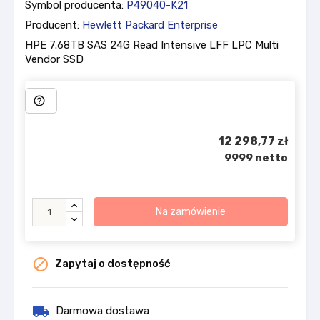
Symbol producenta:
P49040-K21
Producent:
Hewlett Packard Enterprise
HPE 7.68TB SAS 24G Read Intensive LFF LPC Multi
Vendor SSD
help_outline
12 298,77 zł
9999 netto
Na zamówienie

Zapytaj o dostępność
local_shipping
Darmowa dostawa