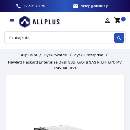
phone
mail
12 391 70 90
sklep@allplus.pl
shopping_cart
person_outline
0

search
Allplus.pl
Dyski twarde
dyski Enterprise
Hewlett Packard Enterprise Dysk SSD 7.68TB SAS RI LFF LPC MV
P49040-K21