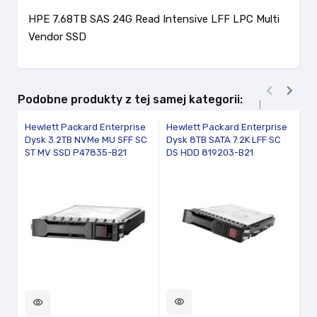
HPE 7.68TB SAS 24G Read Intensive LFF LPC Multi
Vendor SSD


Podobne produkty z tej samej kategorii:
Hewlett Packard Enterprise
Hewlett Packard Enterprise
He
Dysk 3.2TB NVMe MU SFF SC
Dysk 8TB SATA 7.2K LFF SC
Dy
ST MV SSD P47835-B21
DS HDD 819203-B21
MU
visibility
vi
visibility