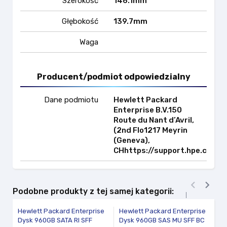
Szerokość
146.1mm
Głębokość
139.7mm
Waga
Producent/podmiot odpowiedzialny
Dane podmiotu
Hewlett Packard
Enterprise B.V.150
Route du Nant d’Avril,
(2nd Flo1217 Meyrin
(Geneva),
CHhttps://support.hpe.com


Podobne produkty z tej samej kategorii:
Hewlett Packard Enterprise
Hewlett Packard Enterprise
De
Dysk 960GB SATA RI SFF
Dysk 960GB SAS MU SFF BC
Ho