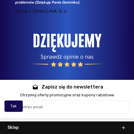
ziękuję Panie Dominiku).
Opinia z Ceneo 
eo | nick: 0...s
Zapisz się do newslettera
drafts
Otrzymuj oferty promocyjne oraz kupony rabatowe
Sklep
