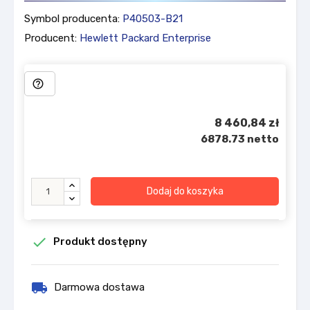
Symbol producenta:
P40503-B21
Producent:
Hewlett Packard Enterprise
help_outline
8 460,84 zł
6878.73 netto
Dodaj do koszyka

Produkt dostępny
local_shipping
Darmowa dostawa