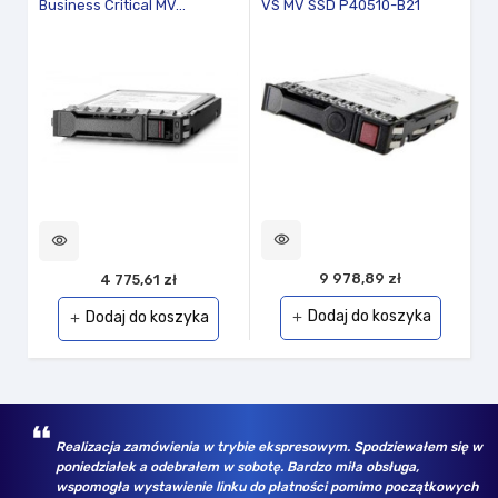
Business Critical MV...
VS MV SSD P40510-B21
visibility
vi
visibility
9 978,89 zł
4 775,61 zł
Dodaj do koszyka
Dodaj do koszyka
add
add
amówienia w trybie ekspresowym. Spodziewałem się w
Wybrany asortym
 a odebrałem w sobotę. Bardzo miła obsługa,
bezkonkurencyjn
stawienie linku do płatności pomimo początkowych
rożnych firm, za