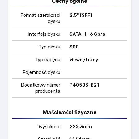
Cechy ogólne
Format szerokości
2,5'' (SFF)
dysku
Interfejs dysku
SATA III - 6 Gb/s
Typ dysku
SSD
Typ napędu
Wewnętrzny
Pojemność dysku
Dodatkowy numer
P40503-B21
producenta
Właściwości fizyczne
Wysokość
222.3mm