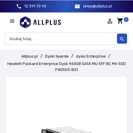
phone
mail
12 391 70 90
sklep@allplus.pl
shopping_cart
person_outline
0

search
Allplus.pl
Dyski twarde
dyski Enterprise
Hewlett Packard Enterprise Dysk 960GB SATA MU SFF BC MV SSD
P40503-B21