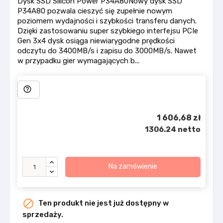
Dysk SSD Silicon Power P34A80Nowy dysk SSD
P34A80 pozwala cieszyć się zupełnie nowym
poziomem wydajności i szybkości transferu danych.
Dzięki zastosowaniu super szybkiego interfejsu PCIe
Gen 3x4 dysk osiąga niewiarygodne prędkości
odczytu do 3400MB/s i zapisu do 3000MB/s. Nawet
w przypadku gier wymagających b...
help_outline
1 606,68 zł
1306.24 netto
Na zamówienie

Ten produkt nie jest już dostępny w
sprzedaży.