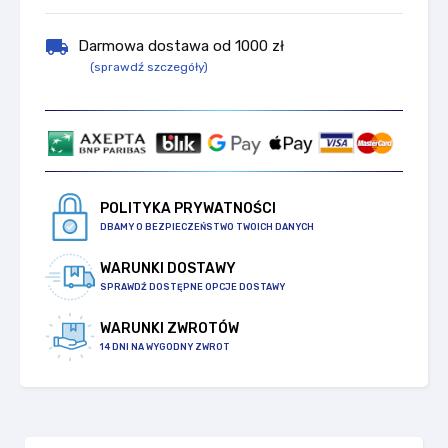
local_shipping
Darmowa dostawa od 1000 zł
(sprawdź szczegóły)
POLITYKA PRYWATNOŚCI
DBAMY O BEZPIECZEŃSTWO TWOICH DANYCH
WARUNKI DOSTAWY
SPRAWDŹ DOSTĘPNE OPCJE DOSTAWY
WARUNKI ZWROTÓW
14 DNI NA WYGODNY ZWROT