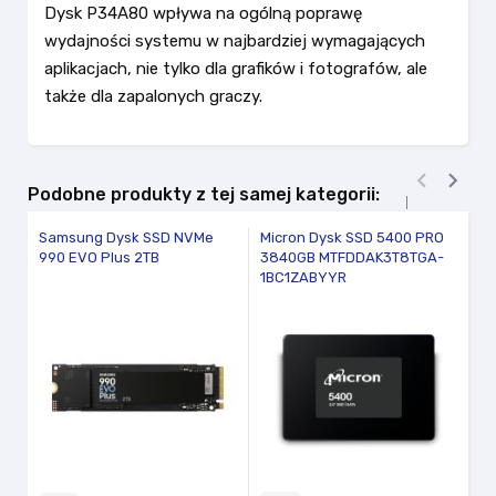
Dysk P34A80 wpływa na ogólną poprawę
wydajności systemu w najbardziej wymagających
aplikacjach, nie tylko dla grafików i fotografów, ale
także dla zapalonych graczy.


Podobne produkty z tej samej kategorii:
Samsung Dysk SSD NVMe
Micron Dysk SSD 5400 PRO
S
990 EVO Plus 2TB
3840GB MTFDDAK3T8TGA-
2
1BC1ZABYYR
vi