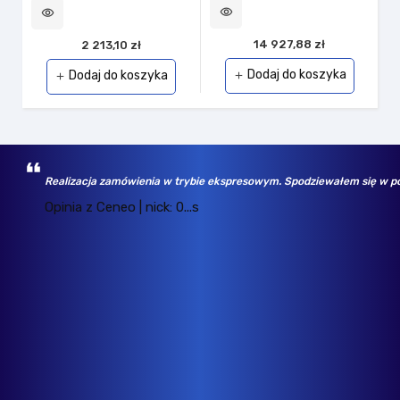
visibility
visibility
14 927,88 zł
2 213,10 zł
Dodaj do koszyka
Dodaj do koszyka
add
add
Realizacja zamówienia w trybie ekspresowym. Spodziewałem się w po
Opinia z Ceneo | nick: 0...s