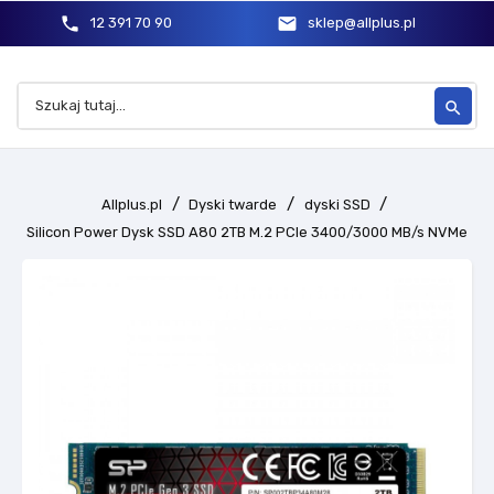
phone
mail
12 391 70 90
sklep@allplus.pl
search
Allplus.pl
Dyski twarde
dyski SSD
Silicon Power Dysk SSD A80 2TB M.2 PCIe 3400/3000 MB/s NVMe