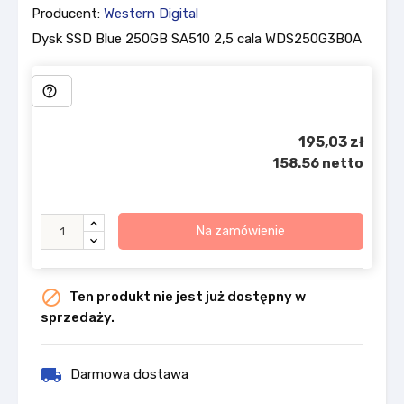
Producent:
Western Digital
Dysk SSD Blue 250GB SA510 2,5 cala WDS250G3B0A
help_outline
195,03 zł
158.56 netto
Na zamówienie

Ten produkt nie jest już dostępny w
sprzedaży.
local_shipping
Darmowa dostawa