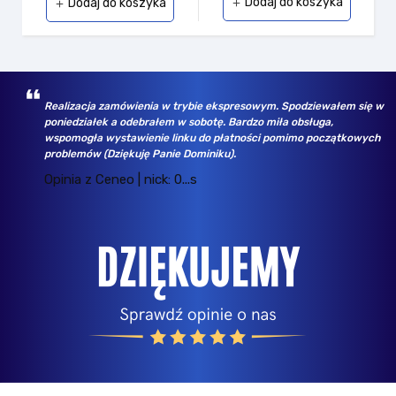
Dodaj do koszyka
Dodaj do koszyka
add
add
Realizacja zamówienia w trybie ekspresowym. Spodziewałem się w
poniedziałek a odebrałem w sobotę. Bardzo miła obsługa,
wspomogła wystawienie linku do płatności pomimo początkowych
problemów (Dziękuję Panie Dominiku).
Opinia z Ceneo | nick: 0...s