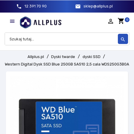
phone
mail
12 391 70 90
sklep@allplus.pl
shopping_cart
person_outline
0

search
Allplus.pl
Dyski twarde
dyski SSD
Western Digital Dysk SSD Blue 250GB SA510 2,5 cala WDS250G3B0A