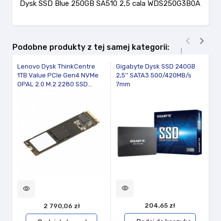
Dysk SSD Blue 250GB SA510 2,5 cala WDS250G3B0A


Podobne produkty z tej samej kategorii:
Lenovo Dysk ThinkCentre
Gigabyte Dysk SSD 240GB
S
1TB Value PCIe Gen4 NVMe
2,5'' SATA3 500/420MB/s
PR
OPAL 2.0 M.2 2280 SSD...
7mm
visibility
vi
visibility
204,65 zł
2 790,06 zł