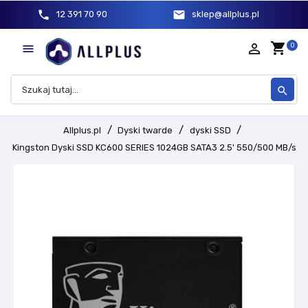
phone
mail
12 391 70 90
sklep@allplus.pl
shopping_cart
person_outline
0

search
Allplus.pl
Dyski twarde
dyski SSD
Kingston Dyski SSD KC600 SERIES 1024GB SATA3 2.5' 550/500 MB/s