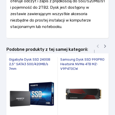
oferuje odczyt i zapis z prędkością do 550/520MB/s1
i pojemność do 2TB2. Dysk jest dostępny w
zestawie zawierającym wszystkie akcesoria
niezbędne do prostej instalacji w komputerze
stacjonarnym lub notebooku.


Podobne produkty z tej samej kategorii:
Gigabyte Dysk SSD 240GB
Samsung Dysk SSD 990PRO
S
2,5'' SATA3 500/420MB/s
Heatsink NVMe 4TB MZ-
99
7mm
V9P4T0CW