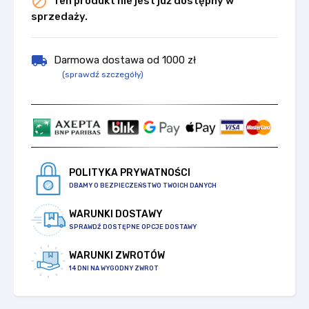

Ten produkt nie jest już dostępny w
sprzedaży.
local_shipping
Darmowa dostawa od 1000 zł
(sprawdź szczegóły)
POLITYKA PRYWATNOŚCI
DBAMY O BEZPIECZEŃSTWO TWOICH DANYCH
WARUNKI DOSTAWY
SPRAWDŹ DOSTĘPNE OPCJE DOSTAWY
WARUNKI ZWROTÓW
14 DNI NA WYGODNY ZWROT