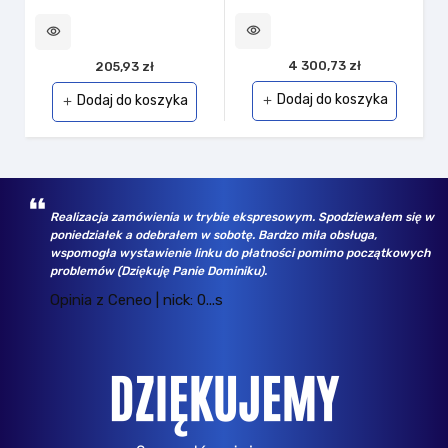
visibility
vi
visibility
4 300,73 zł
205,93 zł
Dodaj do koszyka
Dodaj do koszyka
add
add
Realizacja zamówienia w trybie ekspresowym. Spodziewałem się w
poniedziałek a odebrałem w sobotę. Bardzo miła obsługa,
wspomogła wystawienie linku do płatności pomimo początkowych
problemów (Dziękuję Panie Dominiku).
Opinia z Ceneo | nick: 0...s