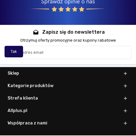
Zapisz się do newslettera
drafts
Otrzymuj oferty promocyjne oraz kupony rabatowe
Sklep

Kategorie produktów

Strefa klienta

Allplus.pl

Współpraca z nami
