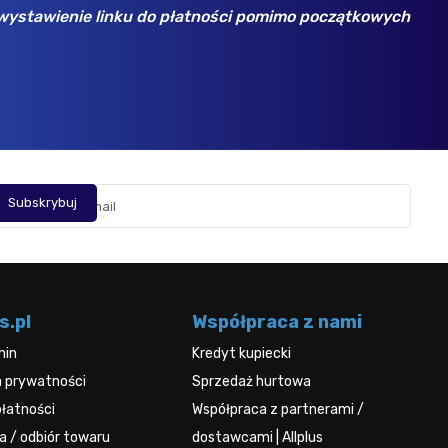
wystawienie linku do płatności pomimo początkowych
tu j
Opini
s.pl
Współpraca z nami
min
Kredyt kupiecki
a prywatności
Sprzedaż hurtowa
łatności
Współpraca z partnerami /
 / odbiór towaru
dostawcami | Allplus