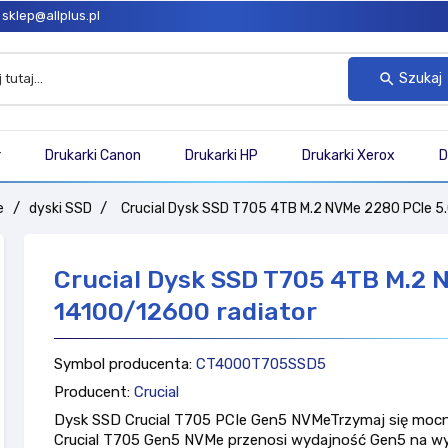
sklep@allplus.pl
Szukaj
search
r
Drukarki Canon
Drukarki HP
Drukarki Xerox
D
e
dyski SSD
Crucial Dysk SSD T705 4TB M.2 NVMe 2280 PCIe 5
Crucial Dysk SSD T705 4TB M.2 
14100/12600 radiator
Symbol producenta:
CT4000T705SSD5
Producent:
Crucial
Dysk SSD Crucial T705 PCIe Gen5 NVMeTrzymaj się moc
Crucial T705 Gen5 NVMe przenosi wydajność Gen5 na w