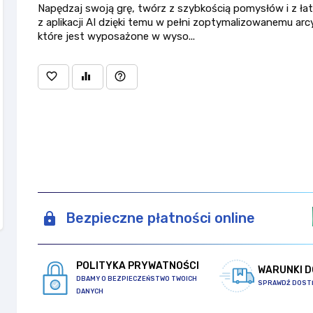
Napędzaj swoją grę, twórz z szybkością pomysłów i z ła
z aplikacji AI dzięki temu w pełni zoptymalizowanemu arc
które jest wyposażone w wyso...
favorite_border
equalizer
help_outline
Bezpieczne płatności online
POLITYKA PRYWATNOŚCI
WARUNKI 
DBAMY O BEZPIECZEŃSTWO TWOICH
SPRAWDŹ DOST
DANYCH