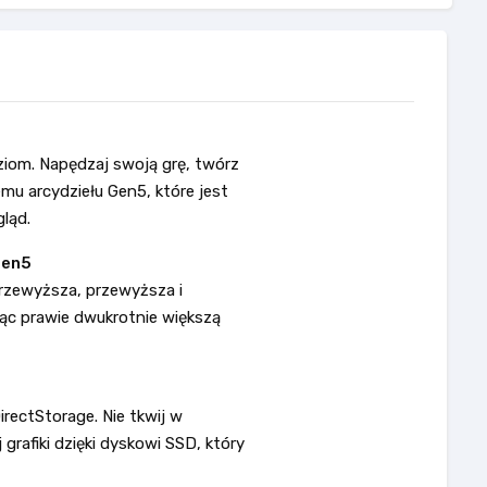
iom. Napędzaj swoją grę, twórz
emu arcydziełu Gen5, które jest
ląd.
Gen5
rzewyższa, przewyższa i
ąc prawie dwukrotnie większą
rectStorage. Nie tkwij w
grafiki dzięki dyskowi SSD, który