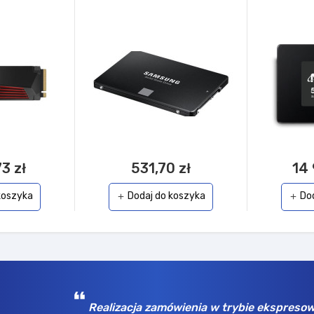
3 zł
531,70 zł
14 
koszyka
Dodaj do koszyka
Do
add
add
Realizacja zamówienia w trybie ekspreso