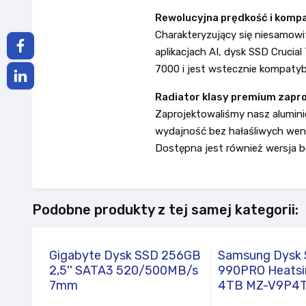
Rewolucyjna prędkość i komp
Charakteryzujący się niesamow
aplikacjach AI, dysk SSD Crucia
7000 i jest wstecznie kompatybi
Radiator klasy premium zapro
Zaprojektowaliśmy nasz alumini
wydajność bez hałaśliwych went
Dostępna jest również wersja be
Podobne produkty z tej samej kategorii:
Gigabyte Dysk SSD 256GB
Samsung Dysk
2,5'' SATA3 520/500MB/s
990PRO Heats
7mm
4TB MZ-V9P4