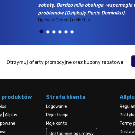
sobotę. Bardzo miła obsługa, wspomogła 
problemów (Dziękuję Panie Dominiku).
Opinia z Ceneo | nick: 0...s
Otrzymuj oferty promocyjne oraz kupony rabatowe
e produktów
Strefa klienta
Allplu
plus
Logowanie
Regula
| Allplus
Rejestracja
Polityk
kupowane
Moje konto
Formy p
rowe
Dostawa
Odstąpienie od umowy