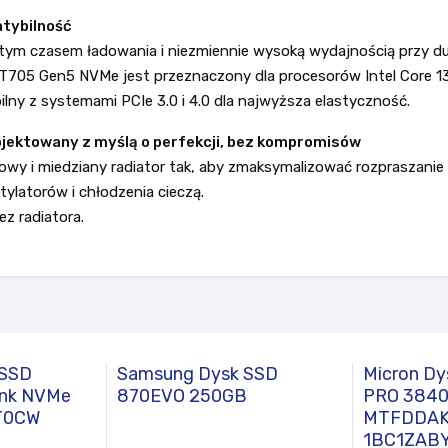
atybilność
itym czasem ładowania i niezmiennie wysoką wydajnością przy d
l T705 Gen5 NVMe jest przeznaczony dla procesorów Intel Core 13
lny z systemami PCIe 3.0 i 4.0 dla najwyższa elastyczność.
jektowany z myślą o perfekcji, bez kompromisów
owy i miedziany radiator tak, aby zmaksymalizować rozpraszanie
ylatorów i chłodzenia cieczą.
z radiatora.
 SSD
Samsung Dysk SSD
Micron D
ink NVMe
870EVO 250GB
PRO 384
T0CW
MTFDDAK
1BC1ZAB