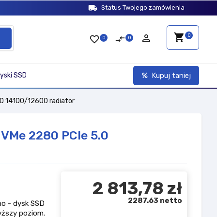
local_shipping
Status Twojego zamówienia
shopping_cart
person_outline
0
favorite_border
compare_arrows
0
0
yski SSD
Kupuj taniej
.0 14100/12600 radiator
NVMe 2280 PCIe 5.0
2 813,78 zł
2287.63 netto
no - dysk SSD
yższy poziom.