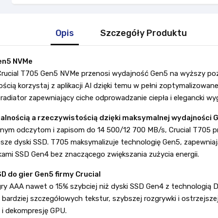
Opis
Szczegóły Produktu
Gen5 NVMe
Crucial T705 Gen5 NVMe przenosi wydajność Gen5 na wyższy poz
ścią korzystaj z aplikacji AI dzięki temu w pełni zoptymalizowan
adiator zapewniający ciche odprowadzanie ciepła i elegancki wyg
ualnością a rzeczywistością dzięki maksymalnej wydajności 
nym odczytom i zapisom do 14 500/12 700 MB/s, Crucial T705 p
sze dyski SSD. T705 maksymalizuje technologię Gen5, zapewniaj
ami SSD Gen4 bez znaczącego zwiększania zużycia energii.
D do gier Gen5 firmy Crucial
ry AAA nawet o 15% szybciej niż dyski SSD Gen4 z technologią Di
 bardziej szczegółowych tekstur, szybszej rozgrywki i ostrzejszej 
e i dekompresję GPU.