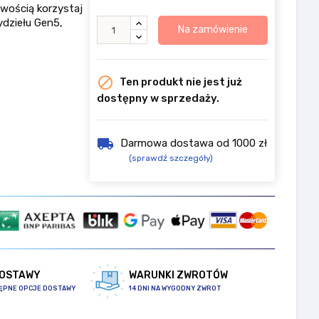
twością korzystaj
ydziełu Gen5,
Na zamówienie

Ten produkt nie jest już
dostępny w sprzedaży.
local_shipping
Darmowa dostawa od 1000 zł
(sprawdź szczegóły)
DOSTAWY
WARUNKI ZWROTÓW
ĘPNE OPCJE DOSTAWY
14 DNI NA WYGODNY ZWROT