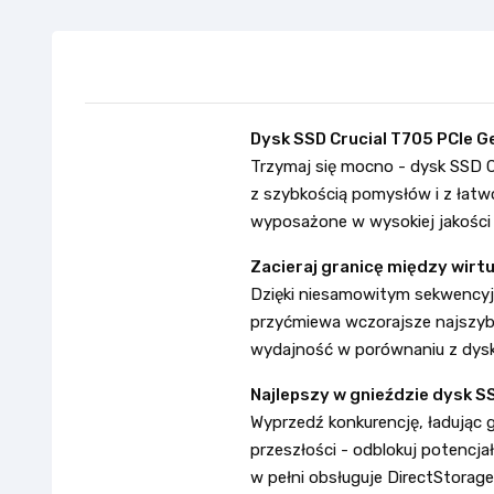
Dysk SSD Crucial T705 PCIe 
Trzymaj się mocno - dysk SSD 
z szybkością pomysłów i z łatwo
wyposażone w wysokiej jakości r
Zacieraj granicę między wirt
Dzięki niesamowitym sekwencyj
przyćmiewa wczorajsze najszyb
wydajność w porównaniu z dysk
Najlepszy w gnieździe dysk SS
Wyprzedź konkurencję, ładując g
przeszłości - odblokuj potencjał
w pełni obsługuje DirectStorag