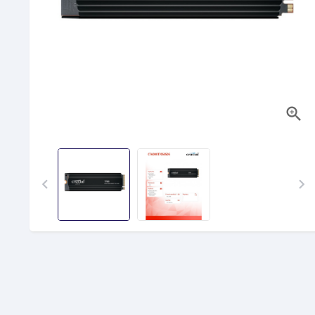


