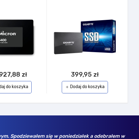
927,88 zł
399,95 zł
daj do koszyka
Dodaj do koszyka
add
wym. Spodziewałem się w poniedziałek a odebrałem w
Wyb