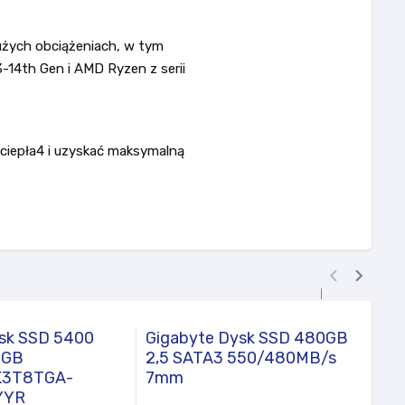
użych obciążeniach, w tym
-14th Gen i AMD Ryzen z serii
 ciepła4 i uzyskać maksymalną


ysk SSD 5400
Gigabyte Dysk SSD 480GB
Sams
0GB
2,5 SATA3 550/480MB/s
990P
3T8TGA-
7mm
2TB
YYR