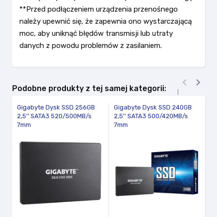
**Przed podłączeniem urządzenia przenośnego
należy upewnić się, że zapewnia ono wystarczającą
moc, aby uniknąć błędów transmisji lub utraty
danych z powodu problemów z zasilaniem.


Podobne produkty z tej samej kategorii:
Gigabyte Dysk SSD 256GB
Gigabyte Dysk SSD 240GB
Mi
2,5'' SATA3 520/500MB/s
2,5'' SATA3 500/420MB/s
4
7mm
7mm
Si
vi