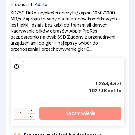
Producent:
Adata
SC750 Duże szybkości odczytu/zapisu 1050/1000
MB/s Zaprojektowany dla telefonów komórkowych -
jest lekki i działa bez kabli do transmisji danych
Nagrywanie plików obrazów Apple ProRes
bezpośrednio na dysk SSD Zgodny z przenośnymi
urządzeniami do gier - najlepszy wybór do
przenoszenia i przechowywania gier O...
help_outline
1 263,43 zł
1027.18 netto
Na zamówienie