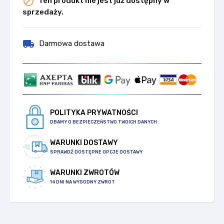

Ten produkt nie jest już dostępny w
sprzedaży.
local_shipping
Darmowa dostawa
POLITYKA PRYWATNOŚCI
DBAMY O BEZPIECZEŃSTWO TWOICH DANYCH
WARUNKI DOSTAWY
SPRAWDŹ DOSTĘPNE OPCJE DOSTAWY
WARUNKI ZWROTÓW
14 DNI NA WYGODNY ZWROT