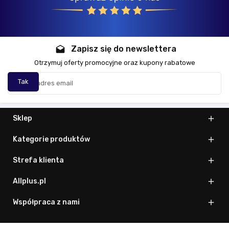
Zapisz się do newslettera
drafts
Otrzymuj oferty promocyjne oraz kupony rabatowe
Sklep

Kategorie produktów

Strefa klienta

Allplus.pl

Współpraca z nami
