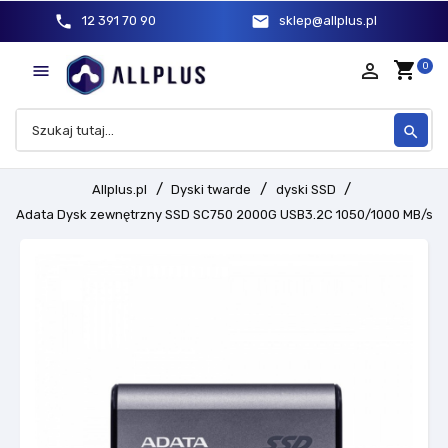
phone
mail
12 391 70 90
sklep@allplus.pl
shopping_cart
person_outline
0

search
Allplus.pl
Dyski twarde
dyski SSD
Adata Dysk zewnętrzny SSD SC750 2000G USB3.2C 1050/1000 MB/s