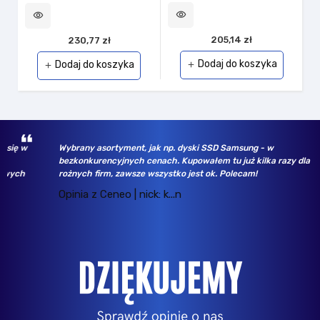
visibility
visibility
205,14 zł
230,77 zł
Dodaj do koszyka
Dodaj do koszyka
add
add
w
Wybrany asortyment, jak np. dyski SSD Samsung - w
bezkonkurencyjnych cenach. Kupowałem tu już kilka razy dla
h
rożnych firm, zawsze wszystko jest ok. Polecam!
Opinia z Ceneo | nick: k...n