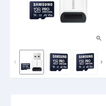


