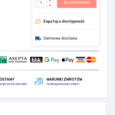
Na zamówienie

Zapytaj o dostępność
local_shipping
Darmowa dostawa
DOSTAWY
WARUNKI ZWROTÓW
ĘPNE OPCJE DOSTAWY
14 DNI NA WYGODNY ZWROT