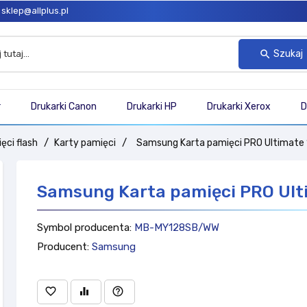
sklep@allplus.pl
Szukaj
search
r
Drukarki Canon
Drukarki HP
Drukarki Xerox
D
ęci flash
Karty pamięci
Samsung Karta pamięci PRO Ultimate 
Samsung Karta pamięci PRO Ult
Symbol producenta:
MB-MY128SB/WW
Producent:
Samsung
favorite_border
equalizer
help_outline