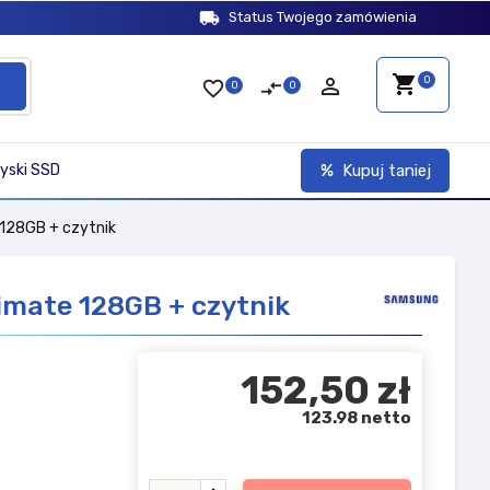
local_shipping
Status Twojego zamówienia
shopping_cart
person_outline
0
favorite_border
compare_arrows
0
0
yski SSD
Kupuj taniej
128GB + czytnik
imate 128GB + czytnik
152,50 zł
123.98 netto