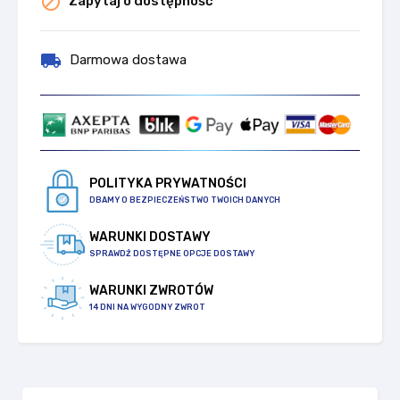

Zapytaj o dostępność
local_shipping
Darmowa dostawa
POLITYKA PRYWATNOŚCI
DBAMY O BEZPIECZEŃSTWO TWOICH DANYCH
WARUNKI DOSTAWY
SPRAWDŹ DOSTĘPNE OPCJE DOSTAWY
WARUNKI ZWROTÓW
14 DNI NA WYGODNY ZWROT