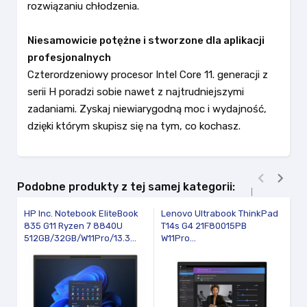
rozwiązaniu chłodzenia.
Niesamowicie potężne i stworzone dla aplikacji
profesjonalnych
Czterordzeniowy procesor Intel Core 11. generacji z
serii H poradzi sobie nawet z najtrudniejszymi
zadaniami. Zyskaj niewiarygodną moc i wydajność,
dzięki którym skupisz się na tym, co kochasz.


Podobne produkty z tej samej kategorii:
HP Inc. Notebook EliteBook
Lenovo Ultrabook ThinkPad
HP
835 G11 Ryzen 7 8840U
T14s G4 21F80015PB
66
512GB/32GB/W11Pro/13.3...
W11Pro...
51
A
fav