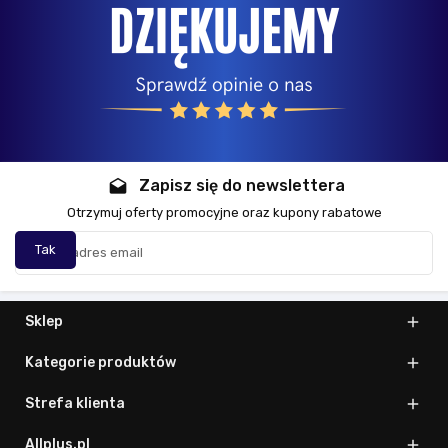
Zapisz się do newslettera
drafts
Otrzymuj oferty promocyjne oraz kupony rabatowe
Sklep

Kategorie produktów

Strefa klienta

Allplus.pl
