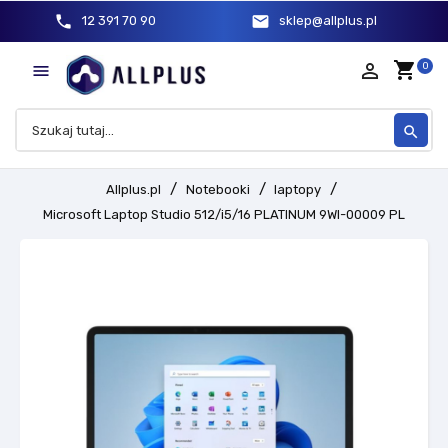
phone
mail
12 391 70 90
sklep@allplus.pl
shopping_cart
person_outline
0

search
Allplus.pl
Notebooki
laptopy
Microsoft Laptop Studio 512/i5/16 PLATINUM 9WI-00009 PL