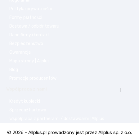
Regulamin
Polityka prywatności
Formy płatności
Dostawa / odbiór towaru
Dane firmy i kontakt
Bezpieczeństwo
Gwarancja
Mapa strony | Allplus
Blog
Promocje producentów


Współpraca z nami
Kredyt kupiecki
Sprzedaż hurtowa
Współpraca z partnerami / dostawcami | Allplus
© 2026 - Allplus.pl prowadzony jest przez Allplus sp. z o.o.