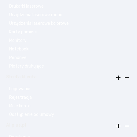
Drukarki laserowe
Urządzenia laserowe mono
Urządzenia laserowe kolorowe
Karty pamięci
Monitory
Notebooki
Pendrive
Plotery drukujące


Strefa klienta
Logowanie
Rejestracja
Moje konto
Odstąpienie od umowy


Allplus.pl