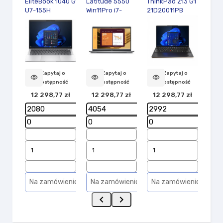
EliteBook 1040 G11
Latitude 5550
ThinkPad Z13 G1
Not
U7-155H
Win11Pro i7-
21D20011PB
Thin
1TB/32GB/W11P/14.0
1355U/16GB/512GB
W11Pro...
21J
visibility
9G0W8ET
SSD Gen4/15.6...
W11Pr
4 
Zapytaj o
Zapytaj o
Zapytaj o
visibility
visibility
visibility
dostępność
dostępność
dostępność
12 298,77 zł
12 298,77 zł
12 298,77 zł
Na
Na zamówienie
Na zamówienie
Na zamówienie

