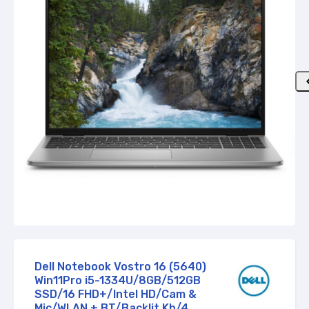
Zapytaj o dostępność
Dell Notebook Vostro 16 (5640)
Win11Pro i5-1334U/8GB/512GB
SSD/16 FHD+/Intel HD/Cam &
Mic/WLAN + BT/Backlit Kb/4