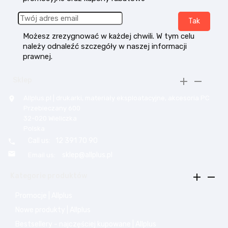
Możesz zrezygnować w każdej chwili. W tym celu
należy odnaleźć szczegóły w naszej informacji
prawnej.


Sklep
Allplus.pl | drukarki, materiały eksploatacyjne, akcesoria PC

Przebieczany 600
32-020 Wieliczka
Polska
Call us:
12 391 70 90


sklep@allplus.pl
Email us:


Kategorie produktów
Promocje | Allplus
Nowe produkty | Allplus
Bestsellery - najczęściej kupowane | Allplus