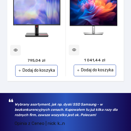
visibility
visibility
1 041,44 zł
795,04 zł
Dodaj do koszyka
Dodaj do koszyka
add
add
w
Wybrany asortyment, jak np. dyski SSD Samsung - w
bezkonkurencyjnych cenach. Kupowałem tu już kilka razy dla
h
rożnych firm, zawsze wszystko jest ok. Polecam!
Opinia z Ceneo | nick: k...n