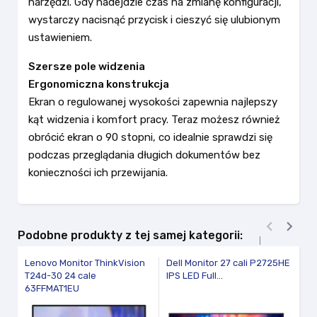
narzędzi. Gdy nadejdzie czas na zmianę konfiguracji,
wystarczy nacisnąć przycisk i cieszyć się ulubionym
ustawieniem.
Szersze pole widzenia
Ergonomiczna konstrukcja
Ekran o regulowanej wysokości zapewnia najlepszy
kąt widzenia i komfort pracy. Teraz możesz również
obrócić ekran o 90 stopni, co idealnie sprawdzi się
podczas przeglądania długich dokumentów bez
konieczności ich przewijania.


Podobne produkty z tej samej kategorii:
Lenovo Monitor ThinkVision
Dell Monitor 27 cali P2725HE
II
T24d-30 24 cale
IPS LED Full...
GB
63FFMAT1EU
DP
vi