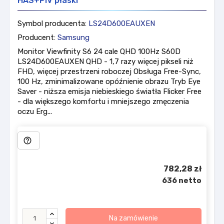
HAS+PIV płaski
Symbol producenta:
LS24D600EAUXEN
Producent:
Samsung
Monitor Viewfinity S6 24 cale QHD 100Hz S60D
LS24D600EAUXEN QHD - 1,7 razy więcej pikseli niż
FHD, więcej przestrzeni roboczej Obsługa Free-Sync,
100 Hz, zminimalizowane opóźnienie obrazu Tryb Eye
Saver - niższa emisja niebieskiego światła Flicker Free
- dla większego komfortu i mniejszego zmęczenia
oczu Erg...
help_outline
782,28 zł
636 netto
Na zamówienie