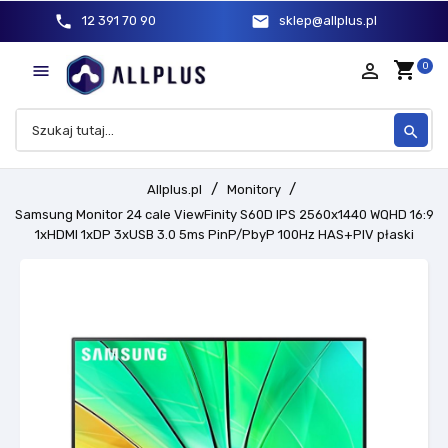
phone
mail
12 391 70 90
sklep@allplus.pl
shopping_cart
person_outline
0

search
Allplus.pl
Monitory
Samsung Monitor 24 cale ViewFinity S60D IPS 2560x1440 WQHD 16:9
1xHDMI 1xDP 3xUSB 3.0 5ms PinP/PbyP 100Hz HAS+PIV płaski