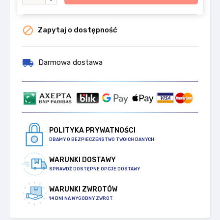

Zapytaj o dostępność
local_shipping
Darmowa dostawa
POLITYKA PRYWATNOŚCI
DBAMY O BEZPIECZEŃSTWO TWOICH DANYCH
WARUNKI DOSTAWY
SPRAWDŹ DOSTĘPNE OPCJE DOSTAWY
WARUNKI ZWROTÓW
14 DNI NA WYGODNY ZWROT