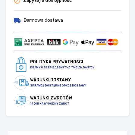

Zapytaj o dostępność
local_shipping
Darmowa dostawa
POLITYKA PRYWATNOŚCI
DBAMY O BEZPIECZEŃSTWO TWOICH DANYCH
WARUNKI DOSTAWY
SPRAWDŹ DOSTĘPNE OPCJE DOSTAWY
WARUNKI ZWROTÓW
14 DNI NA WYGODNY ZWROT