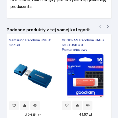
producenta.


Podobne produkty z tej samej kategorii:
Samsung Pendrive USB-C
GOODRAM Pendrive UME3
G
256GB
16GB USB 3.0
32
Pomarańczowy
P
favorite_border
equalizer
visibility
fav
favorite_border
equalizer
visibility
41,57 zł
294,51 zł