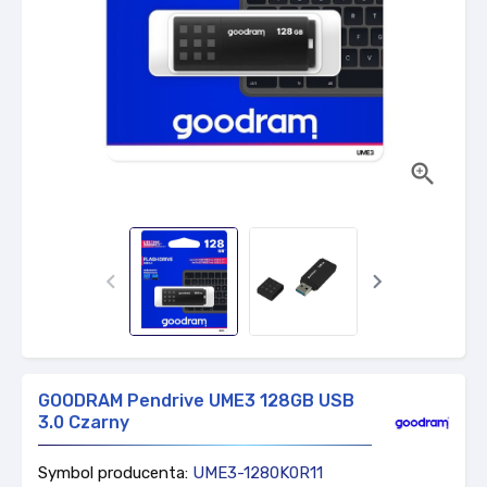



GOODRAM Pendrive UME3 128GB USB
3.0 Czarny
Symbol producenta:
UME3-1280K0R11