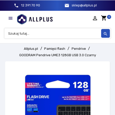
phone
mail
12 391 70 90
sklep@allplus.pl
shopping_cart
person_outline
0

search
Allplus.pl
Pamięci flash
Pendrive
GOODRAM Pendrive UME3 128GB USB 3.0 Czarny