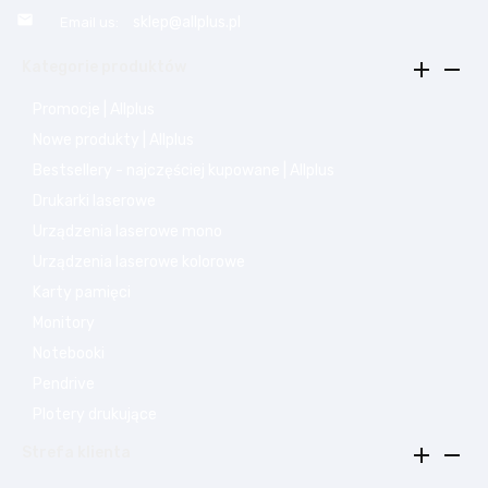

sklep@allplus.pl
Email us:


Kategorie produktów
Promocje | Allplus
Nowe produkty | Allplus
Bestsellery - najczęściej kupowane | Allplus
Drukarki laserowe
Urządzenia laserowe mono
Urządzenia laserowe kolorowe
Karty pamięci
Monitory
Notebooki
Pendrive
Plotery drukujące


Strefa klienta