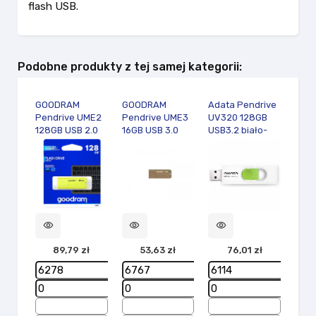
flash USB.
Podobne produkty z tej samej kategorii:
GOODRAM
GOODRAM
Adata Pendrive
Adat
Pendrive UME2
Pendrive UME3
UV320 128GB
C90
128GB USB 2.0
16GB USB 3.0
USB3.2 biało-
USB2
żółty
Eco Friendly
zielony
visibility
visibility
visibility
visibility
89,79 zł
53,63 zł
76,01 zł