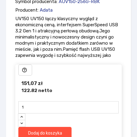
Symbol producenta:
AUV150-256G-RBK
Producent:
Adata
UV150 UV150 łączy klasyczny wygląd z
ekonomiczną ceną, interfejsem SuperSpeed USB
3.2 Gen 1 i atrakcyjną perłową obudową.Jego
minimalistyczny i nowoczesny design czyni go
modnym i praktycznym dodatkiem zarówno w
mieście, jak i poza nim.Pamięć flash USB UV150
zapewnia wygodę i szybkość najwyższej jako
help_outline
151,07 zł
122.82 netto
Dodaj do koszyka