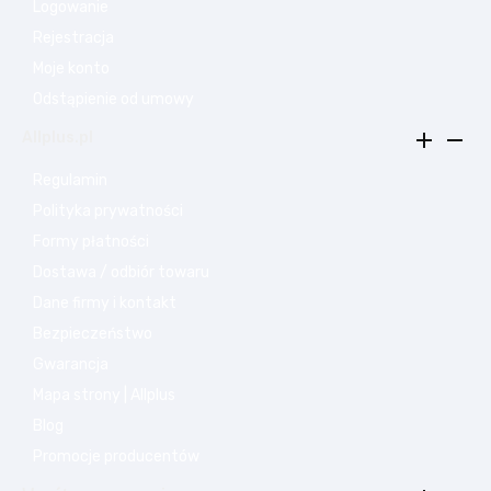
Logowanie
Rejestracja
Moje konto
Odstąpienie od umowy


Allplus.pl
Regulamin
Polityka prywatności
Formy płatności
Dostawa / odbiór towaru
Dane firmy i kontakt
Bezpieczeństwo
Gwarancja
Mapa strony | Allplus
Blog
Promocje producentów