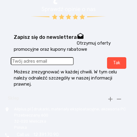
drafts
Zapisz się do newslettera
Otrzymuj oferty
promocyjne oraz kupony rabatowe
Możesz zrezygnować w każdej chwili. W tym celu
należy odnaleźć szczegóły w naszej informacji
prawnej.


Sklep
Allplus.pl | drukarki, materiały eksploatacyjne, akcesoria PC

Przebieczany 600
32-020 Wieliczka
Polska
Call us:
12 391 70 90
