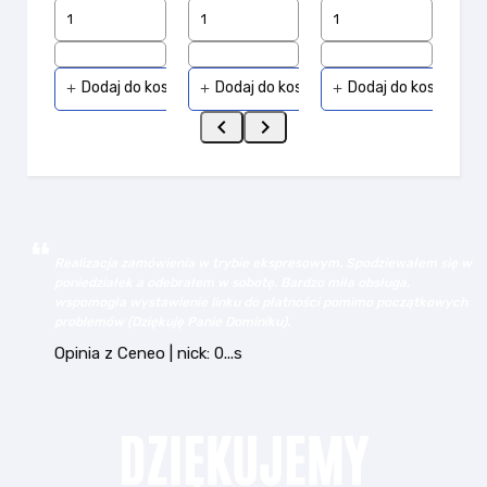
Dodaj do koszyka
Dodaj do koszyka
Dodaj do koszyka
add
add
add
add


Realizacja zamówienia w trybie ekspresowym. Spodziewałem się w
poniedziałek a odebrałem w sobotę. Bardzo miła obsługa,
wspomogła wystawienie linku do płatności pomimo początkowych
problemów (Dziękuję Panie Dominiku).
Opinia z Ceneo | nick: 0...s