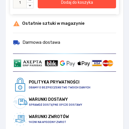
Dodaj do koszyka

Ostatnie sztuki w magazynie
local_shipping
Darmowa dostawa
POLITYKA PRYWATNOŚCI
DBAMY O BEZPIECZEŃSTWO TWOICH DANYCH
WARUNKI DOSTAWY
SPRAWDŹ DOSTĘPNE OPCJE DOSTAWY
WARUNKI ZWROTÓW
14 DNI NA WYGODNY ZWROT