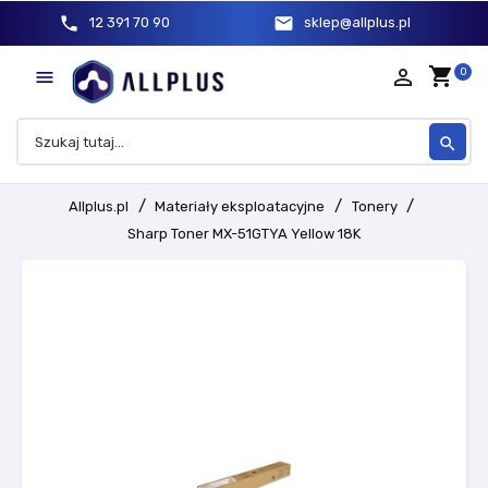
phone
mail
12 391 70 90
sklep@allplus.pl
shopping_cart
person_outline
0

search
Allplus.pl
Materiały eksploatacyjne
Tonery
Sharp Toner MX-51GTYA Yellow 18K