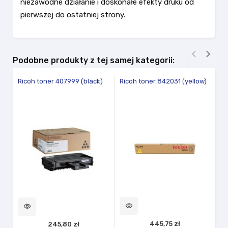
niezawodne działanie i doskonałe efekty druku od
pierwszej do ostatniej strony.


Podobne produkty z tej samej kategorii:
HP
Ricoh toner 407999 (black)
Ricoh toner 842031 (yellow)
1.
vi
visibility
visibility
445,75 zł
245,80 zł