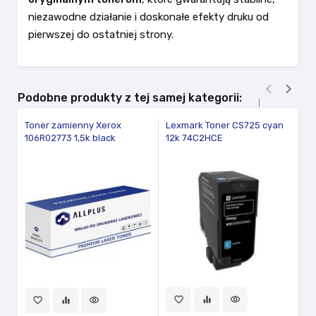
niezawodne działanie i doskonałe efekty druku od
pierwszej do ostatniej strony.


Podobne produkty z tej samej kategorii:
Toner zamienny Xerox
Lexmark Toner CS725 cyan
Bl
106R02773 1,5k black
12k 74C2HCE
CR
fav
favorite_border
equalizer
visibility
favorite_border
equalizer
visibility