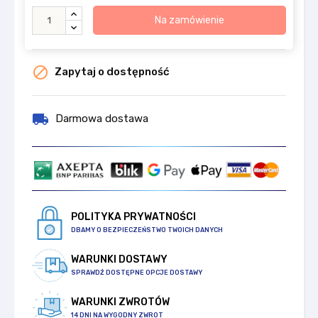
Na zamówienie

Zapytaj o dostępność
local_shipping
Darmowa dostawa
POLITYKA PRYWATNOŚCI
DBAMY O BEZPIECZEŃSTWO TWOICH DANYCH
WARUNKI DOSTAWY
SPRAWDŹ DOSTĘPNE OPCJE DOSTAWY
WARUNKI ZWROTÓW
14 DNI NA WYGODNY ZWROT