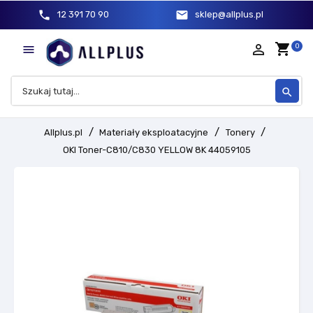
phone
mail
12 391 70 90
sklep@allplus.pl
shopping_cart
person_outline
0

search
Allplus.pl
Materiały eksploatacyjne
Tonery
OKI Toner-C810/C830 YELLOW 8K 44059105