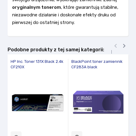
oryginalnym tonerom
, które gwarantują stabilne,
niezawodne działanie i doskonałe efekty druku od
pierwszej do ostatniej strony.


Podobne produkty z tej samej kategorii:
HP Inc. Toner 131X Black 2.4k
BlackPoint toner zamiennik
Bl
CF210X
CF283A black
C
vi