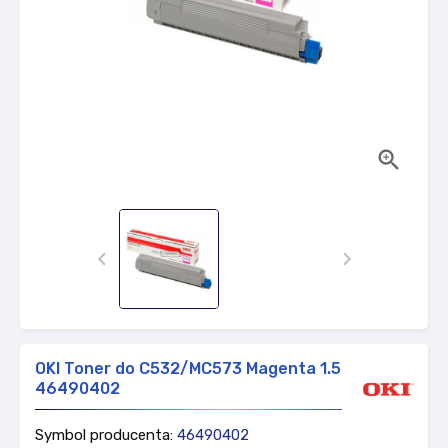



OKI Toner do C532/MC573 Magenta 1.5K
46490402
Symbol producenta:
46490402