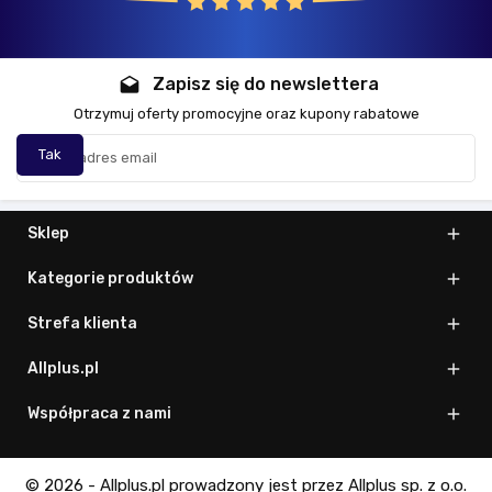
Zapisz się do newslettera
drafts
Otrzymuj oferty promocyjne oraz kupony rabatowe
Sklep

Kategorie produktów

Strefa klienta

Allplus.pl

Współpraca z nami

© 2026 - Allplus.pl prowadzony jest przez Allplus sp. z o.o.