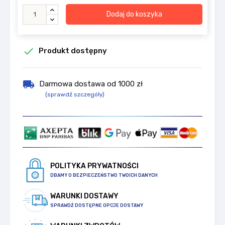
Dodaj do koszyka

Produkt dostępny
local_shipping
Darmowa dostawa od 1000 zł
(sprawdź szczegóły)
POLITYKA PRYWATNOŚCI
DBAMY O BEZPIECZEŃSTWO TWOICH DANYCH
WARUNKI DOSTAWY
SPRAWDŹ DOSTĘPNE OPCJE DOSTAWY