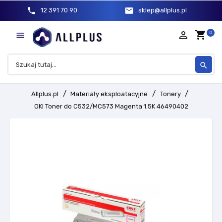
phone
mail
12 391 70 90
sklep@allplus.pl
shopping_cart
person_outline
0

search
Allplus.pl
Materiały eksploatacyjne
Tonery
OKI Toner do C532/MC573 Magenta 1.5K 46490402