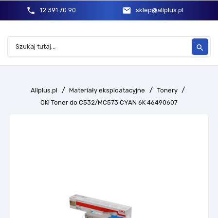
phone
mail
12 391 70 90
sklep@allplus.pl
search
Allplus.pl
Materiały eksploatacyjne
Tonery
OKI Toner do C532/MC573 CYAN 6K 46490607