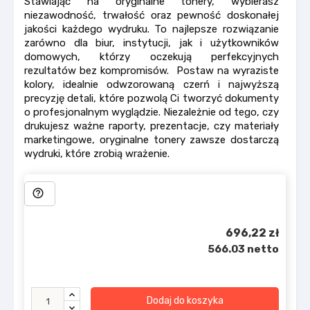
Stawiając na oryginalne tonery, wybierasz
niezawodność, trwałość oraz pewność doskonałej
jakości każdego wydruku. To najlepsze rozwiązanie
zarówno dla biur, instytucji, jak i użytkowników
domowych, którzy oczekują perfekcyjnych
rezultatów bez kompromisów. Postaw na wyraziste
kolory, idealnie odwzorowaną czerń i najwyższą
precyzję detali, które pozwolą Ci tworzyć dokumenty
o profesjonalnym wyglądzie. Niezależnie od tego, czy
drukujesz ważne raporty, prezentacje, czy materiały
marketingowe, oryginalne tonery zawsze dostarczą
wydruki, które zrobią wrażenie.
help_outline
696,22 zł
566.03 netto
Dodaj do koszyka