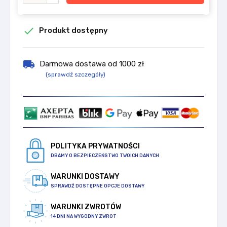

Produkt dostępny
local_shipping
Darmowa dostawa od 1000 zł
(sprawdź szczegóły)
POLITYKA PRYWATNOŚCI
DBAMY O BEZPIECZEŃSTWO TWOICH DANYCH
WARUNKI DOSTAWY
SPRAWDŹ DOSTĘPNE OPCJE DOSTAWY
WARUNKI ZWROTÓW
14 DNI NA WYGODNY ZWROT