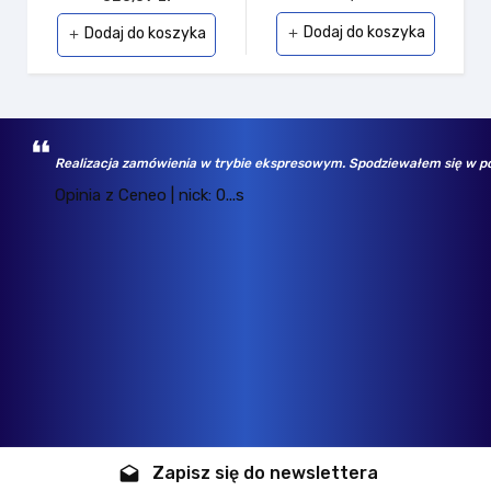
Dodaj do koszyka
Dodaj do koszyka
add
add
Realizacja zamówienia w trybie ekspresowym. Spodziewałem się w po
Opinia z Ceneo | nick: 0...s
Zapisz się do newslettera
drafts