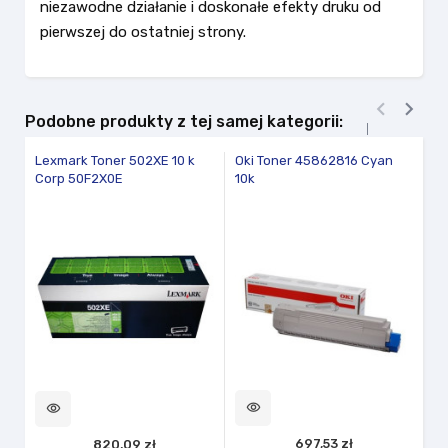
niezawodne działanie i doskonałe efekty druku od
pierwszej do ostatniej strony.


Podobne produkty z tej samej kategorii:
Lexmark Toner 502XE 10 k
Oki Toner 45862816 Cyan
To
Corp 50F2X0E
10k
vi
visibility
visibility
697,53 zł
820,09 zł