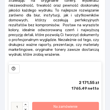
Stawiając na oryginalne tonery, wybierasz
niezawodność, trwałość oraz pewność doskonałej
jakości każdego wydruku. To najlepsze rozwiązanie
zarówno dla biur, instytucji, jak i użytkowników
domowych, którzy oczekują perfekcyjnych
rezultatów bez kompromisów. Postaw na wyraziste
kolory, idealnie odwzorowaną czerń i najwyższą
precyzję detali, które pozwolą Ci tworzyć dokumenty
o profesjonalnym wyglądzie. Niezależnie od tego, czy
drukujesz ważne raporty, prezentacje, czy materiały
marketingowe, oryginalne tonery zawsze dostarczą
wydruki, które zrobią wrażenie.
help_outline
2 171,55 zł
1765.49 netto
Na zamówienie