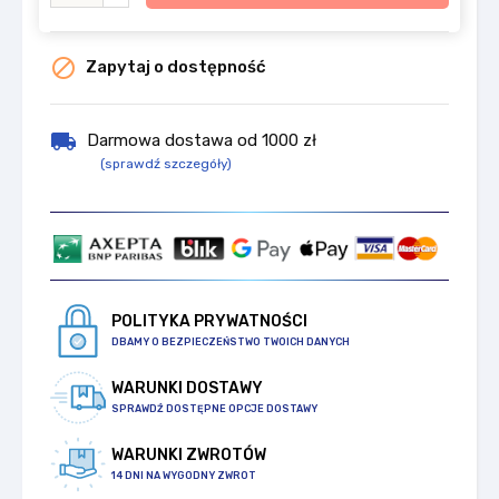

Zapytaj o dostępność
local_shipping
Darmowa dostawa od 1000 zł
(sprawdź szczegóły)
POLITYKA PRYWATNOŚCI
DBAMY O BEZPIECZEŃSTWO TWOICH DANYCH
WARUNKI DOSTAWY
SPRAWDŹ DOSTĘPNE OPCJE DOSTAWY
WARUNKI ZWROTÓW
14 DNI NA WYGODNY ZWROT