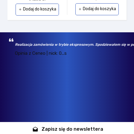
Dodaj do koszyka
Dodaj do koszyka
add
add
Wybrany asortyment, jak np. dyski SSD Samsung - w bezkonkurencyjny
Opinia z Ceneo | nick: k...n
Zapisz się do newslettera
drafts