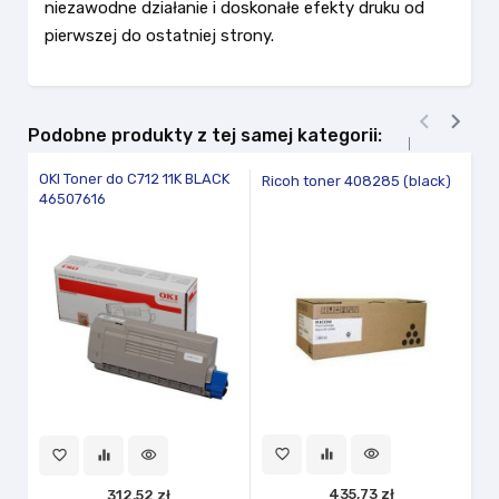
niezawodne działanie i doskonałe efekty druku od
pierwszej do ostatniej strony.


Podobne produkty z tej samej kategorii:
OKI Toner do C712 11K BLACK
Bl
Ricoh toner 408285 (black)
46507616
C
fav
favorite_border
equalizer
visibility
favorite_border
equalizer
visibility
435,73 zł
312,52 zł