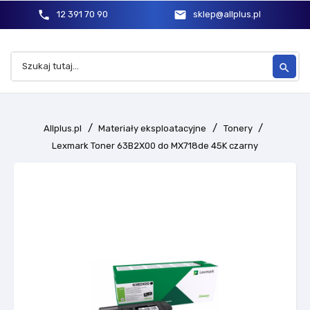
phone
mail
12 391 70 90
sklep@allplus.pl
search
Allplus.pl
Materiały eksploatacyjne
Tonery
Lexmark Toner 63B2X00 do MX718de 45K czarny