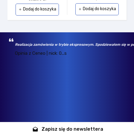
Dodaj do koszyka
Dodaj do koszyka
add
add
Realizacja zamówienia w trybie ekspresowym. Spodziewałem się w po
Opinia z Ceneo | nick: 0...s
Zapisz się do newslettera
drafts