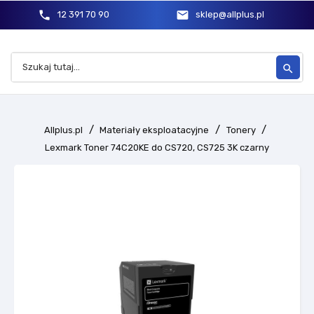
phone
mail
12 391 70 90
sklep@allplus.pl
search
Allplus.pl
Materiały eksploatacyjne
Tonery
Lexmark Toner 74C20KE do CS720, CS725 3K czarny