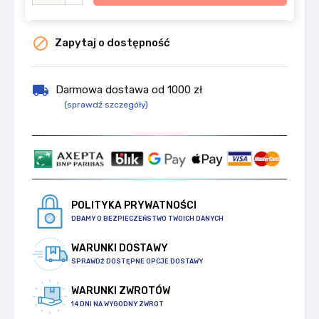

Zapytaj o dostępność
local_shipping
Darmowa dostawa od 1000 zł
(sprawdź szczegóły)
POLITYKA PRYWATNOŚCI
DBAMY O BEZPIECZEŃSTWO TWOICH DANYCH
WARUNKI DOSTAWY
SPRAWDŹ DOSTĘPNE OPCJE DOSTAWY
WARUNKI ZWROTÓW
14 DNI NA WYGODNY ZWROT