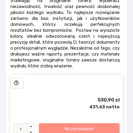
Stawiając na oryginalne tonery, wybierasz
niezawodność, trwałość oraz pewność doskonałej
jakości każdego wydruku. To najlepsze rozwiązanie
zarówno dla biur, instytucji, jak i użytkowników
domowych, którzy oczekują perfekcyjnych
rezultatów bez kompromisów. Postaw na wyraziste
kolory, idealnie odwzorowaną czerń i najwyższą
precyzję detali, które pozwolą Ci tworzyć dokumenty
o profesjonalnym wyglądzie. Niezależnie od tego, czy
drukujesz ważne raporty, prezentacje, czy materiały
marketingowe, oryginalne tonery zawsze dostarczą
wydruki, które zrobią wrażenie.
help_outline
530,90 zł
431.63 netto
Na zamówienie