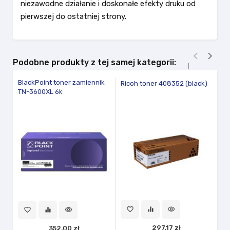
niezawodne działanie i doskonałe efekty druku od
pierwszej do ostatniej strony.


Podobne produkty z tej samej kategorii:
BlackPoint toner zamiennik
Bl
Ricoh toner 408352 (black)
TN-3600XL 6k
4
fav
favorite_border
equalizer
visibility
favorite_border
equalizer
visibility
297,17 zł
352,00 zł