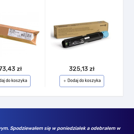
73,43 zł
325,13 zł
daj do koszyka
Dodaj do koszyka
add
wym. Spodziewałem się w poniedziałek a odebrałem w
Wyb