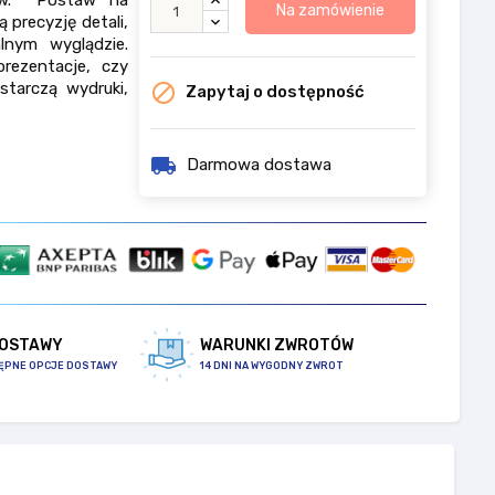
Na zamówienie
 precyzję detali,
lnym wyglądzie.
prezentacje, czy
starczą wydruki,

Zapytaj o dostępność
local_shipping
Darmowa dostawa
DOSTAWY
WARUNKI ZWROTÓW
ĘPNE OPCJE DOSTAWY
14 DNI NA WYGODNY ZWROT