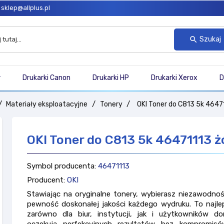
sklep@allplus.pl
Szukaj
search
r
Drukarki Canon
Drukarki HP
Drukarki Xerox
D
Materiały eksploatacyjne
Tonery
OKI Toner do C813 5k 4647
OKI Toner do C813 5k 46471113 ż
Symbol producenta:
46471113
Producent:
OKI
Stawiając na oryginalne tonery, wybierasz niezawodnoś
pewność doskonałej jakości każdego wydruku. To najle
zarówno dla biur, instytucji, jak i użytkowników d
oczekują perfekcyjnych rezultatów bez kompromi