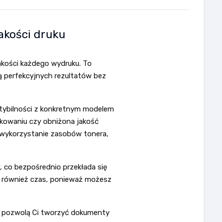
akości druku
akości każdego wydruku. To
ją perfekcyjnych rezultatów bez
atybilności z konkretnym modelem
rukowaniu czy obniżona jakość
 wykorzystanie zasobów tonera,
 co bezpośrednio przekłada się
le również czas, ponieważ możesz
e pozwolą Ci tworzyć dokumenty