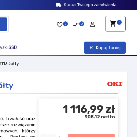
local_shipping
Status Twojego zamówienia
shopping_cart
person_outline
0
favorite_border
compare_arrows
0
0
yski SSD
Kupuj taniej
1113 żółty
ółty
1 116,99 zł
908.12 netto
ć, trwałość oraz
psze rozwiązanie
omowych, którzy
sów. Postaw na