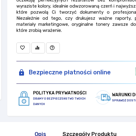
wyraziste kolory, idealnie odwzorowaną czerń i najwyższą
które pozwolą Ci tworzyć dokumenty o profesjona
Niezależnie od tego, czy drukujesz ważne raporty, 
materiały marketingowe, oryginalne tonery zawsze do
które zrobią wrażenie.
favorite_border
equalizer
help_outline
Bezpieczne płatności online
POLITYKA PRYWATNOŚCI
WARUNKI 
DBAMY O BEZPIECZEŃSTWO TWOICH
SPRAWDŹ DOST
DANYCH
Opis
Szczegóły Produktu