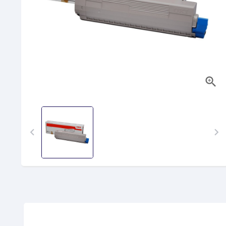


