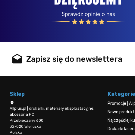
drafts
Zapisz się do newslettera
Sklep
Kategori

Promocje | All
Allplus.pl | drukarki, materiały eksploatacyjne,
Nowe produkty 
akcesoria PC
Najczęściej 
Przebieczany 600
32-020 Wieliczka
Drukarki lase
Polska