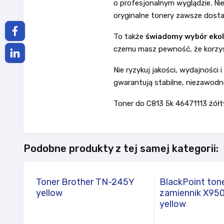
o profesjonalnym wyglądzie. Nie
oryginalne tonery zawsze dostar
To także
świadomy wybór eko
czemu masz pewność, że korzys
Nie ryzykuj jakości, wydajności
gwarantują stabilne, niezawodne
Toner do C813 5k 46471113 żółt
Podobne produkty z tej samej kategorii:
Toner Brother TN-245Y
BlackPoint ton
yellow
zamiennik X95
yellow