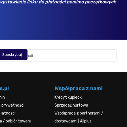
wystawienie linku do płatności pomimo początkowych
tu j
Opini
s.pl
Współpraca z nami
min
Kredyt kupiecki
a prywatności
Sprzedaż hurtowa
łatności
Współpraca z partnerami /
 / odbiór towaru
dostawcami | Allplus