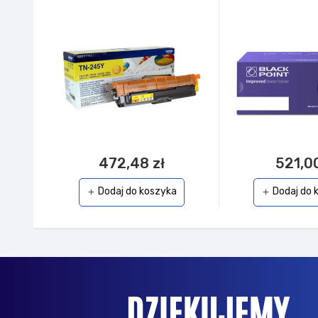
472,48 zł
521,00
Dodaj do koszyka
Dodaj do 
add
add