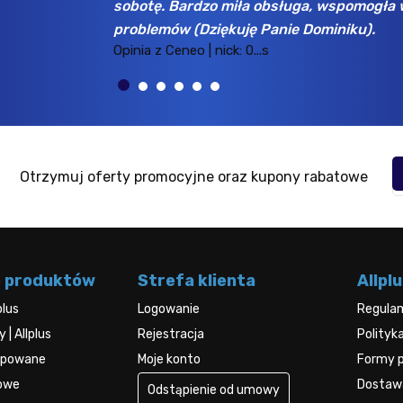
sobotę. Bardzo miła obsługa, wspomogła 
problemów (Dziękuję Panie Dominiku).
Opinia z Ceneo | nick: 0...s
Otrzymuj oferty promocyjne oraz kupony rabatowe
e produktów
Strefa klienta
Allplu
plus
Logowanie
Regula
| Allplus
Rejestracja
Polityk
kupowane
Moje konto
Formy p
rowe
Dostawa
Odstąpienie od umowy