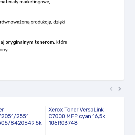
 materiały marketingowe,
zrównoważoną produkcję, dzięki
faj
oryginalnym tonerom
, które
ony.


er
Xerox Toner VersaLink
HP T
2051/2551
C7000 MFP cyan 16,5k
Yell
505/8420649,5k
106R03748