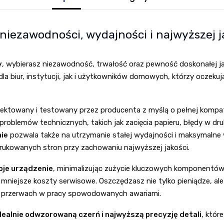
niezawodności, wydajności i najwyższej j
y
, wybierasz niezawodność, trwałość oraz pewność doskonałej j
la biur, instytucji, jak i użytkowników domowych, którzy oczeku
ojektowany i testowany przez producenta z myślą o pełnej komp
 problemów technicznych, takich jak zacięcia papieru, błędy w d
ie
pozwala także na utrzymanie stałej wydajności i maksymalne
rukowanych stron przy zachowaniu najwyższej jakości.
oje urządzenie
, minimalizując zużycie kluczowych komponentów,
i mniejsze koszty serwisowe. Oszczędzasz nie tylko pieniądze, a
h przerwach w pracy spowodowanych awariami.
idealnie odwzorowaną czerń i najwyższą precyzję detali
, któr