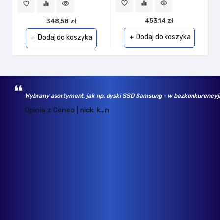
favorite_border
equalizer
visibility
favorite_border
equalizer
visibility
453,14 zł
348,58 zł
Dodaj do koszyka
Dodaj do koszyka
add
add
Wybrany asortyment, jak np. dyski SSD Samsung - w bezkonkurencyjny
Opinia z Ceneo | nick: k...n