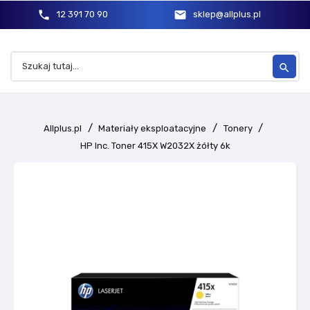
phone
mail
12 391 70 90
sklep@allplus.pl
search
Allplus.pl
Materiały eksploatacyjne
Tonery
HP Inc. Toner 415X W2032X żółty 6k