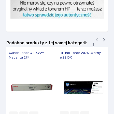


Podobne produkty z tej samej kategorii:
Canon Toner C-EXV29
HP Inc. Toner 207X Czarny
Bl
Magenta 27K
W2210X
TK
fav