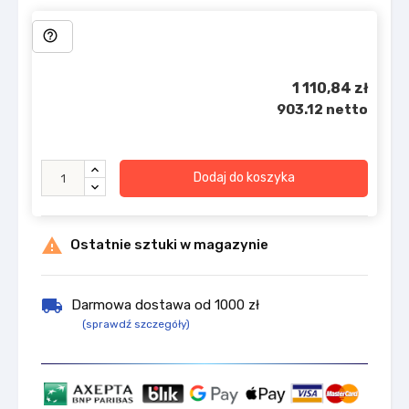
help_outline
1 110,84 zł
903.12 netto
Dodaj do koszyka

Ostatnie sztuki w magazynie
local_shipping
Darmowa dostawa od 1000 zł
(sprawdź szczegóły)