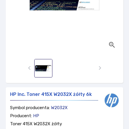



HP Inc. Toner 415X W2032X żółty 6k
Symbol producenta:
W2032X
Producent:
HP
Toner 415X W2032X żółty