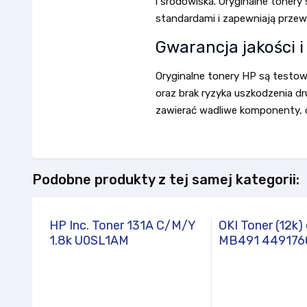
i środowiska. Oryginalne toner
standardami i zapewniają prze
Gwarancja jakości 
Oryginalne tonery HP są testow
oraz brak ryzyka uszkodzenia dr
zawierać wadliwe komponenty, or
Podobne produkty z tej samej kategorii:
HP Inc. Toner 131A C/M/Y
OKI Toner (12k)
1.8k U0SL1AM
MB491 4491760