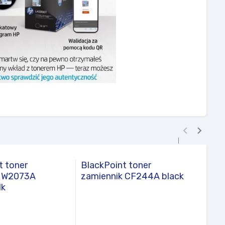


t toner
BlackPoint toner
HP I
k W2073A
zamiennik CF244A black
W212
1k