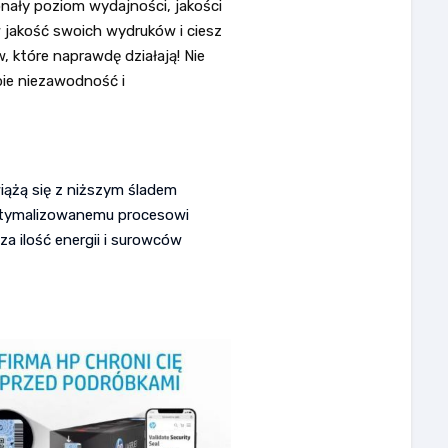
nały poziom wydajności, jakości
w jakość swoich wydruków i ciesz
w, które naprawdę działają! Nie
ie niezawodność i
iążą się z niższym śladem
ptymalizowanemu procesowi
za ilość energii i surowców