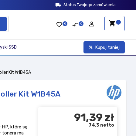
local_shipping
Status Twojego zamówienia
shopping_cart
person_outline
0
favorite_border
compare_arrows
0
0
yski SSD
Kupuj taniej
oller Kit W1B45A
Roller Kit W1B45A
91,39 zł
74.3 netto
 HP, które są
r tonera ma