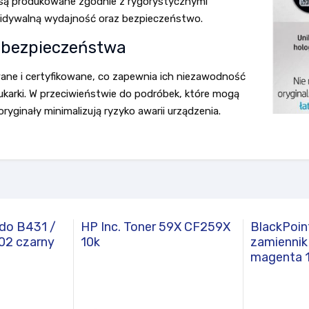
y są produkowane zgodnie z rygorystycznymi
widywalną wydajność oraz bezpieczeństwo.
i bezpieczeństwa
ane i certyfikowane, co zapewnia ich niezawodność
ukarki. W przeciwieństwie do podróbek, które mogą
yginały minimalizują ryzyko awarii urządzenia.
 do B431 /
HP Inc. Toner 59X CF259X
BlackPoin
2 czarny
10k
zamienni
magenta 