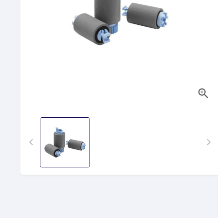


