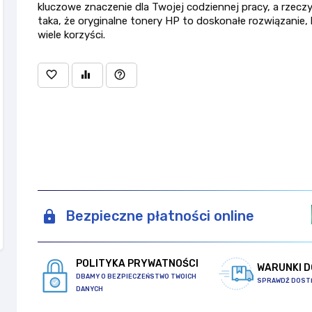
kluczowe znaczenie dla Twojej codziennej pracy, a rzecz
taka, że oryginalne tonery HP to doskonałe rozwiązanie, 
wiele korzyści.
favorite_border
equalizer
help_outline
Bezpieczne płatności online
POLITYKA PRYWATNOŚCI
WARUNKI 
DBAMY O BEZPIECZEŃSTWO TWOICH
SPRAWDŹ DOST
DANYCH