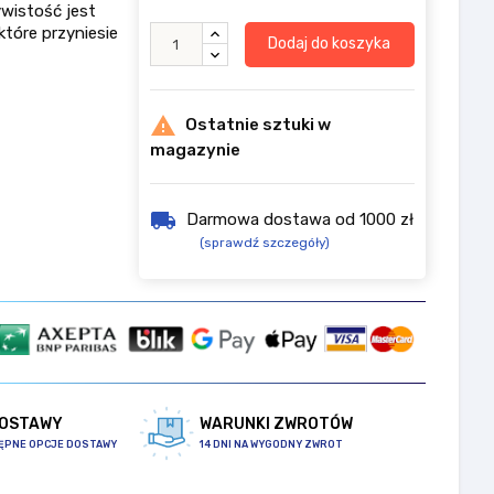
ywistość jest
które przyniesie
Dodaj do koszyka

Ostatnie sztuki w
magazynie
local_shipping
Darmowa dostawa od 1000 zł
(sprawdź szczegóły)
DOSTAWY
WARUNKI ZWROTÓW
ĘPNE OPCJE DOSTAWY
14 DNI NA WYGODNY ZWROT