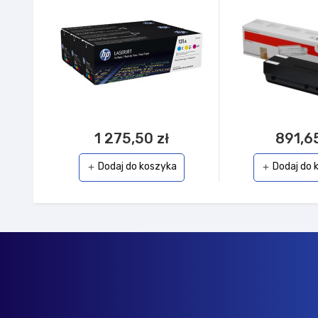
1 275,50 zł
891,65
Dodaj do koszyka
Dodaj do 
add
add