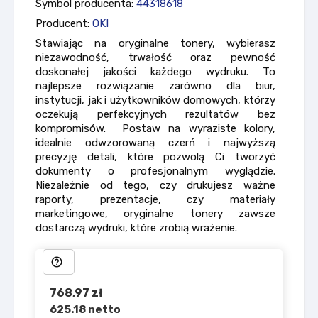
Symbol producenta:
44318618
Producent:
OKI
Stawiając na oryginalne tonery, wybierasz
niezawodność, trwałość oraz pewność
doskonałej jakości każdego wydruku. To
najlepsze rozwiązanie zarówno dla biur,
instytucji, jak i użytkowników domowych, którzy
oczekują perfekcyjnych rezultatów bez
kompromisów. Postaw na wyraziste kolory,
idealnie odwzorowaną czerń i najwyższą
precyzję detali, które pozwolą Ci tworzyć
dokumenty o profesjonalnym wyglądzie.
Niezależnie od tego, czy drukujesz ważne
raporty, prezentacje, czy materiały
marketingowe, oryginalne tonery zawsze
dostarczą wydruki, które zrobią wrażenie.
help_outline
768,97 zł
625.18 netto