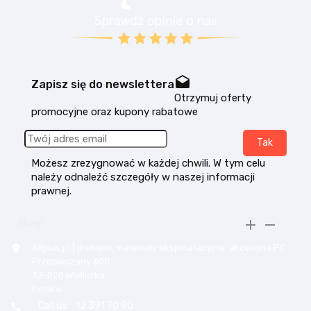
drafts
Zapisz się do newslettera
Otrzymuj oferty
promocyjne oraz kupony rabatowe
Możesz zrezygnować w każdej chwili. W tym celu
należy odnaleźć szczegóły w naszej informacji
prawnej.


Sklep
Allplus.pl | drukarki, materiały eksploatacyjne, akcesoria PC

Przebieczany 600
32-020 Wieliczka
Polska
Call us:
12 391 70 90
