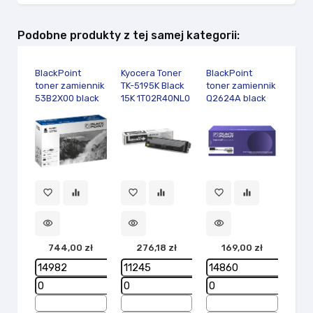
Podobne produkty z tej samej kategorii:
BlackPoint
Kyocera Toner
BlackPoint
Lexm
toner zamiennik
TK-5195K Black
toner zamiennik
bęb
53B2X00 black
15K 1T02R40NL0
Q2624A black
świa
BK 1
favorite_border
CS/
76C
visibility
7
favorite_border
equalizer
favorite_border
equalizer
favorite_border
equalizer
visibility
visibility
visibility
744,00 zł
276,18 zł
169,00 zł
add