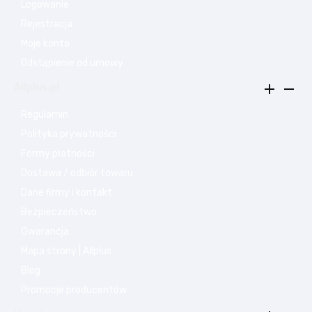
Logowanie
Rejestracja
Moje konto
Odstąpienie od umowy


Allplus.pl
Regulamin
Polityka prywatności
Formy płatności
Dostawa / odbiór towaru
Dane firmy i kontakt
Bezpieczeństwo
Gwarancja
Mapa strony | Allplus
Blog
Promocje producentów