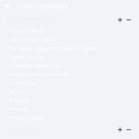

sklep@allplus.pl
Email us:


Kategorie produktów
Promocje | Allplus
Nowe produkty | Allplus
Bestsellery - najczęściej kupowane | Allplus
Drukarki laserowe
Urządzenia laserowe mono
Urządzenia laserowe kolorowe
Karty pamięci
Monitory
Notebooki
Pendrive
Plotery drukujące


Strefa klienta