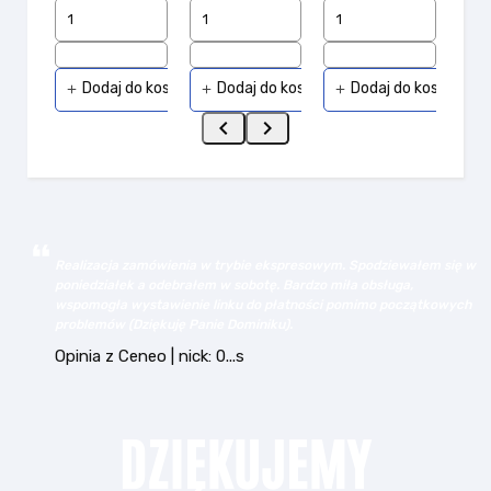
Dodaj do koszyka
Dodaj do koszyka
Dodaj do koszyka
add
add
add


 w
Wybrany asortyment, jak np. dyski SSD Samsung - w
bezkonkurencyjnych cenach. Kupowałem tu już kilka razy dla
ch
rożnych firm, zawsze wszystko jest ok. Polecam!
Opinia z Ceneo | nick: k...n