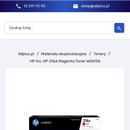
phone
mail
12 391 70 90
sklep@allplus.pl
search
Allplus.pl
Materiały eksploatacyjne
Tonery
HP Inc. HP 216A Magenta Toner W2413A