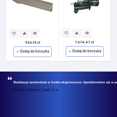
favorite_border
equalizer
visibility
favorite_border
equalizer
visibility
1 674,47 zł
926,13 zł
Dodaj do koszyka
Dodaj do koszyka
add
add
Realizacja zamówienia w trybie ekspresowym. Spodziewałem się w po
Opinia z Ceneo | nick: 0...s