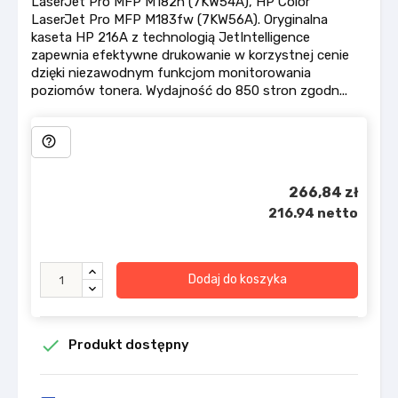
LaserJet Pro MFP M182n (7KW54A), HP Color
LaserJet Pro MFP M183fw (7KW56A). Oryginalna
kaseta HP 216A z technologią JetIntelligence
zapewnia efektywne drukowanie w korzystnej cenie
dzięki niezawodnym funkcjom monitorowania
poziomów tonera. Wydajność do 850 stron zgodn...
help_outline
266,84 zł
216.94 netto
Dodaj do koszyka

Produkt dostępny