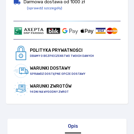
local_shipping
Darmowa dostawa od 1000 zł
(sprawdź szczegóły)
POLITYKA PRYWATNOŚCI
DBAMY O BEZPIECZEŃSTWO TWOICH DANYCH
WARUNKI DOSTAWY
SPRAWDŹ DOSTĘPNE OPCJE DOSTAWY
WARUNKI ZWROTÓW
14 DNI NA WYGODNY ZWROT
Opis