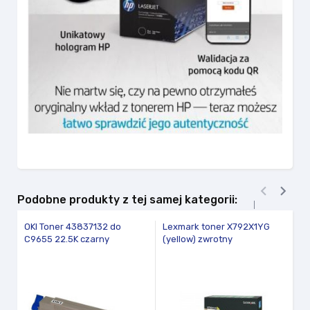


Podobne produkty z tej samej kategorii:
OKI Toner 43837132 do
Lexmark toner X792X1YG
Br
C9655 22.5K czarny
(yellow) zwrotny
(b
fav