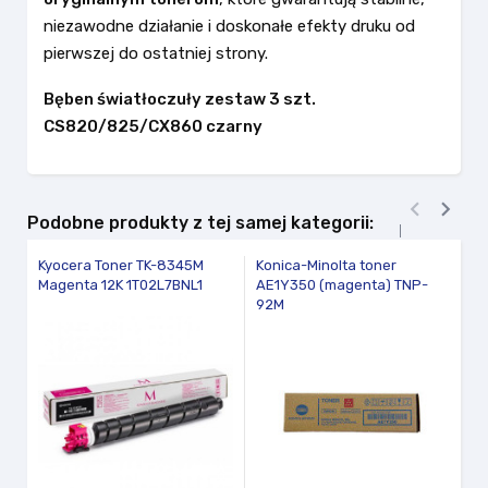
niezawodne działanie i doskonałe efekty druku od
pierwszej do ostatniej strony.
Bęben światłoczuły zestaw 3 szt.
CS820/825/CX860 czarny


Podobne produkty z tej samej kategorii:
Kyocera Toner TK-8345M
Konica-Minolta toner
Le
Magenta 12K 1T02L7BNL1
AE1Y350 (magenta) TNP-
M
92M
(1
fav