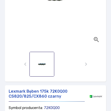



Lexmark Bęben 175k 72K0Q00
CS820/825/CX860 czarny
Symbol producenta:
72K0Q00