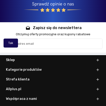
Zapisz się do newslettera
drafts
Otrzymuj oferty promocyjne oraz kupony rabatowe
Sklep

Kategorie produktów

Strefa klienta

Allplus.pl

Współpraca z nami
