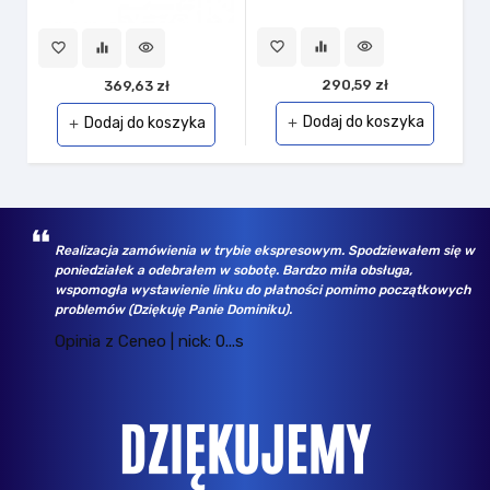
favorite_border
equalizer
visibility
favorite_border
equalizer
visibility
290,59 zł
369,63 zł
Dodaj do koszyka
Dodaj do koszyka
add
add
Realizacja zamówienia w trybie ekspresowym. Spodziewałem się w
poniedziałek a odebrałem w sobotę. Bardzo miła obsługa,
wspomogła wystawienie linku do płatności pomimo początkowych
problemów (Dziękuję Panie Dominiku).
Opinia z Ceneo | nick: 0...s