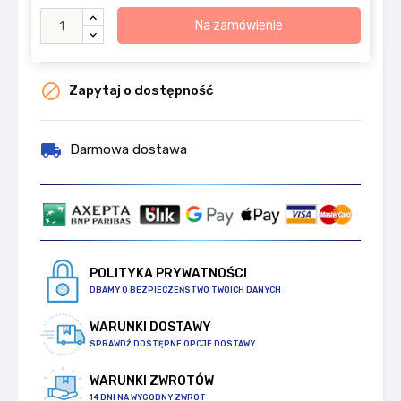
Na zamówienie

Zapytaj o dostępność
local_shipping
Darmowa dostawa
POLITYKA PRYWATNOŚCI
DBAMY O BEZPIECZEŃSTWO TWOICH DANYCH
WARUNKI DOSTAWY
SPRAWDŹ DOSTĘPNE OPCJE DOSTAWY
WARUNKI ZWROTÓW
14 DNI NA WYGODNY ZWROT