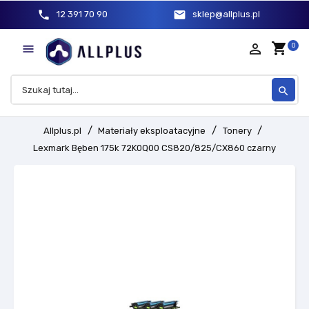
phone
mail
12 391 70 90
sklep@allplus.pl
shopping_cart
person_outline
0

search
Allplus.pl
Materiały eksploatacyjne
Tonery
Lexmark Bęben 175k 72K0Q00 CS820/825/CX860 czarny