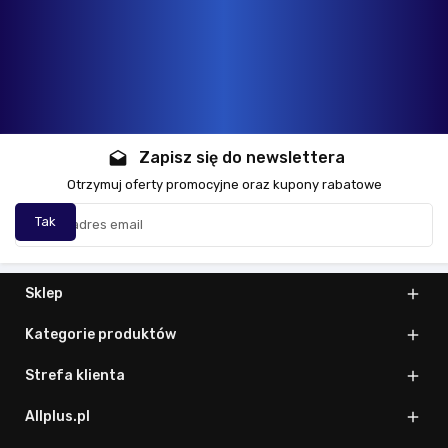
Zapisz się do newslettera
drafts
Otrzymuj oferty promocyjne oraz kupony rabatowe
Sklep

Kategorie produktów

Strefa klienta

Allplus.pl
