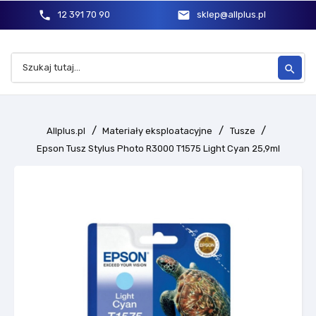
phone
mail
12 391 70 90
sklep@allplus.pl
search
Allplus.pl
Materiały eksploatacyjne
Tusze
Epson Tusz Stylus Photo R3000 T1575 Light Cyan 25,9ml