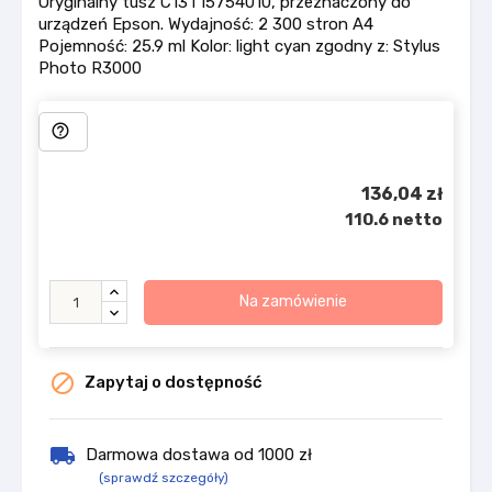
Oryginalny tusz C13T15754010, przeznaczony do
urządzeń Epson. Wydajność: 2 300 stron A4
Pojemność: 25.9 ml Kolor: light cyan zgodny z: Stylus
Photo R3000
help_outline
136,04 zł
110.6 netto
Na zamówienie

Zapytaj o dostępność
local_shipping
Darmowa dostawa od 1000 zł
(sprawdź szczegóły)