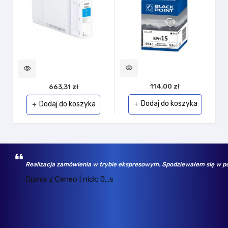
visibility
vi
visibility
114,00 zł
663,31 zł
Dodaj do koszyka
Dodaj do koszyka
add
add
Realizacja zamówienia w trybie ekspresowym. Spodziewałem się w po
Opinia z Ceneo | nick: 0...s