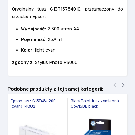
Oryginalny tusz C13T15754010, przeznaczony do
urządzeń Epson.
Wydajność:
2 300 stron A4
Pojemność:
25.9 ml
Kolor:
light cyan
zgodny z:
Stylus Photo R3000


Podobne produkty z tej samej kategorii:
Epson tusz C13T48U200
BlackPoint tusz zamiennik
E
(cyan) T48U2
C6615DE black
(y