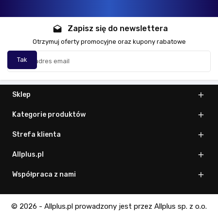
Zapisz się do newslettera
drafts
Otrzymuj oferty promocyjne oraz kupony rabatowe
Sklep

Kategorie produktów

Strefa klienta

Allplus.pl

Współpraca z nami

© 2026 - Allplus.pl prowadzony jest przez Allplus sp. z o.o.