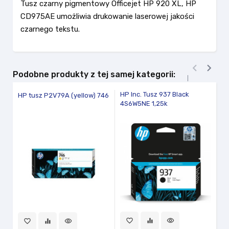
Tusz czarny pigmentowy Officejet HP 920 XL, HP
CD975AE umożliwia drukowanie laserowej jakości
czarnego tekstu.


Podobne produkty z tej samej kategorii:
HP Inc. Tusz 937 Black
Ca
HP tusz P2V79A (yellow) 746
4S6W5NE 1,25k
no
favorite_border
equalizer
visibility
fav
favorite_border
equalizer
visibility