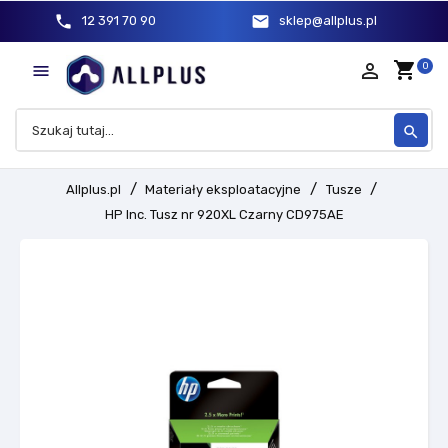
phone
mail
12 391 70 90
sklep@allplus.pl
shopping_cart
person_outline
0

search
Allplus.pl
Materiały eksploatacyjne
Tusze
HP Inc. Tusz nr 920XL Czarny CD975AE