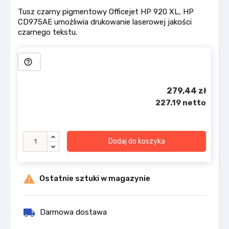
Tusz czarny pigmentowy Officejet HP 920 XL, HP
CD975AE umożliwia drukowanie laserowej jakości
czarnego tekstu.
help_outline
279,44 zł
227.19 netto
Dodaj do koszyka

Ostatnie sztuki w magazynie
local_shipping
Darmowa dostawa