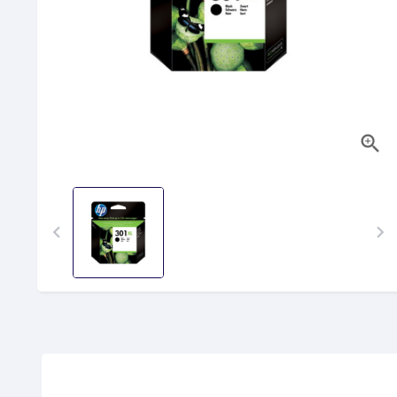


