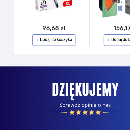
96,68 zł
156,17
Dodaj do koszyka
Dodaj do 
add
add
Realizacja zamówienia w trybie ekspresowym. Sp
sobotę. Bardzo miła obsługa, wspomogła wystaw
problemów (Dziękuję Panie Dominiku).
Opinia z Ceneo | nick: 0...s