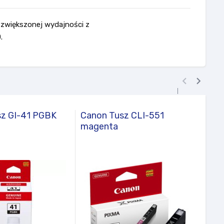
 zwiększonej wydajności z
.


z GI-41 PGBK
Canon Tusz CLI-551
Brot
magenta
2xBl