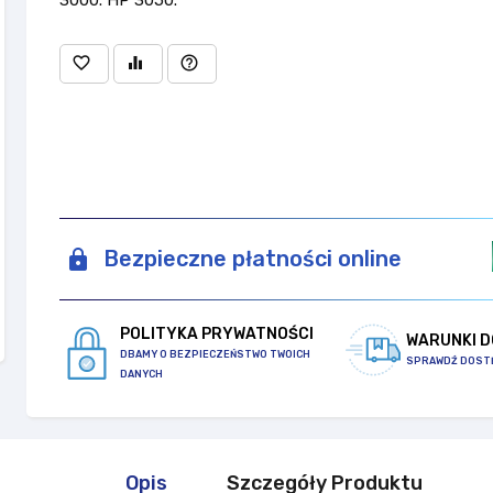
favorite_border
equalizer
help_outline
Bezpieczne płatności online
POLITYKA PRYWATNOŚCI
WARUNKI 
DBAMY O BEZPIECZEŃSTWO TWOICH
SPRAWDŹ DOST
DANYCH
Opis
Szczegóły Produktu