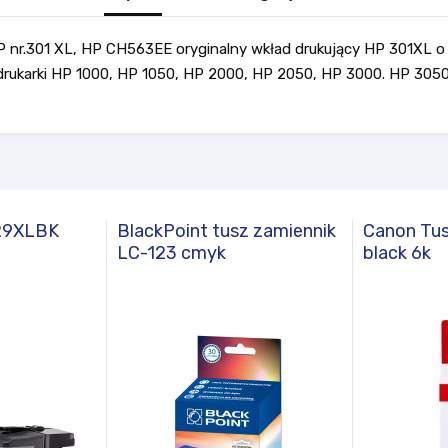
P nr.301 XL, HP CH563EE oryginalny wkład drukujący HP 301XL o
ukarki HP 1000, HP 1050, HP 2000, HP 2050, HP 3000. HP 3050
129XLBK
BlackPoint tusz zamiennik
Canon Tus
LC-123 cmyk
black 6k