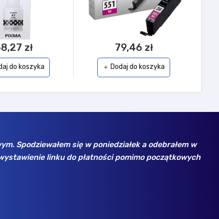
8,27 zł
79,46 zł
daj do koszyka
Dodaj do koszyka
add
ortyment, jak np. dyski SSD Samsung - w bezkonkurency
a razy dla rożnych firm, zawsze wszystko jest ok. Polecam!
 | nick: k...n