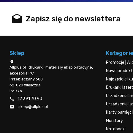
drafts
Zapisz się do newslettera
Sklep
Kategori

Promocje | All
Allplus.pl | drukarki, materiały eksploatacyjne,
Nowe produkty 
akcesoria PC
Najczęściej 
Przebieczany 600
32-020 Wieliczka
Drukarki lase
Polska
Urządzenia l
12 391 70 90

Urządzenia la
sklep@allplus.pl

Karty pamięci
Monitory
Notebooki