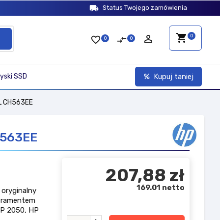
local_shipping
Status Twojego zamówienia
shopping_cart
person_outline
0
favorite_border
compare_arrows
0
0
yski SSD
Kupuj taniej
XL CH563EE
H563EE
207,88 zł
169.01 netto
oryginalny
atramentem
HP 2050, HP