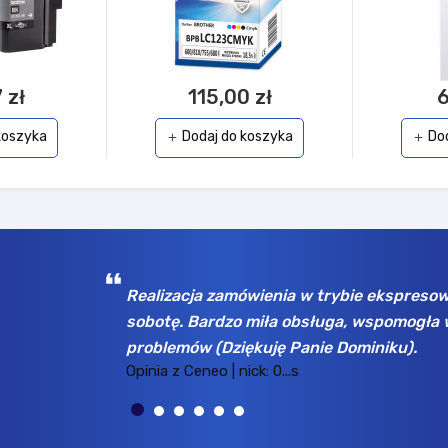
 zł
115,00 zł
6
koszyka
Dodaj do koszyka
Do
add
add
odziewałem się w poniedziałek a odebrałem w
Wybrany as
ienie linku do płatności pomimo początkowych
tu już kilk
Opinia z Ceneo