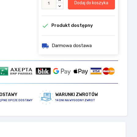
Dodaj do koszyka

Produkt dostępny
local_shipping
Darmowa dostawa
DOSTAWY
WARUNKI ZWROTÓW
ĘPNE OPCJE DOSTAWY
14 DNI NA WYGODNY ZWROT