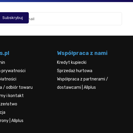
s.pl
Współpraca z nami
min
Kredyt kupiecki
a prywatności
Sprzedaż hurtowa
łatności
Współpraca z partnerami /
 / odbiór towaru
dostawcami | Allplus
rmy i kontakt
czeństwo
cja
ony | Allplus