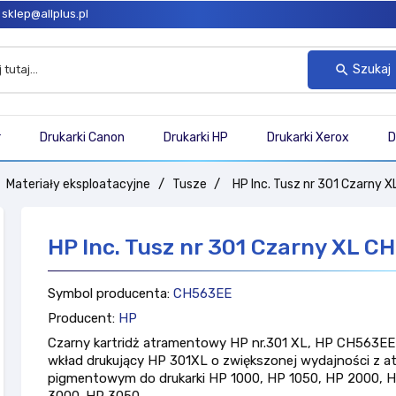
sklep@allplus.pl
Szukaj
search
r
Drukarki Canon
Drukarki HP
Drukarki Xerox
D
Materiały eksploatacyjne
Tusze
HP Inc. Tusz nr 301 Czarny 
HP Inc. Tusz nr 301 Czarny XL C
Symbol producenta:
CH563EE
Producent:
HP
Czarny kartridż atramentowy HP nr.301 XL, HP CH563EE 
wkład drukujący HP 301XL o zwiększonej wydajności z 
pigmentowym do drukarki HP 1000, HP 1050, HP 2000, 
3000. HP 3050.