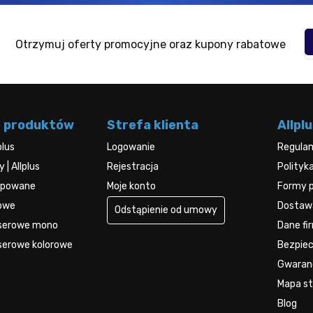
Otrzymuj oferty promocyjne oraz kupony rabatowe
e produktów
Strefa klienta
Allplu
plus
Logowanie
Regula
| Allplus
Rejestracja
Polityk
kupowane
Moje konto
Formy p
rowe
Dostawa
Odstąpienie od umowy
aserowe mono
Dane fi
serowe kolorowe
Bezpie
Gwaran
Mapa str
Blog