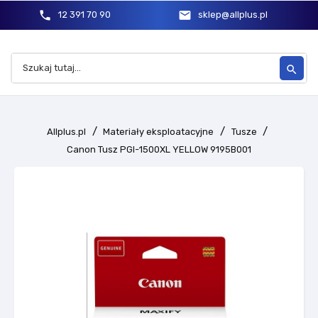
phone
mail
12 391 70 90
sklep@allplus.pl
search
Allplus.pl
Materiały eksploatacyjne
Tusze
Canon Tusz PGI-1500XL YELLOW 9195B001