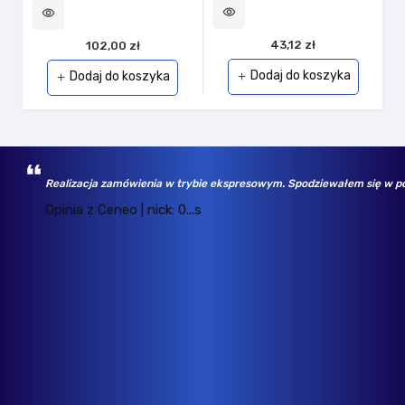
visibility
vi
visibility
43,12 zł
102,00 zł
Dodaj do koszyka
Dodaj do koszyka
add
add
Realizacja zamówienia w trybie ekspresowym. Spodziewałem się w po
Opinia z Ceneo | nick: 0...s