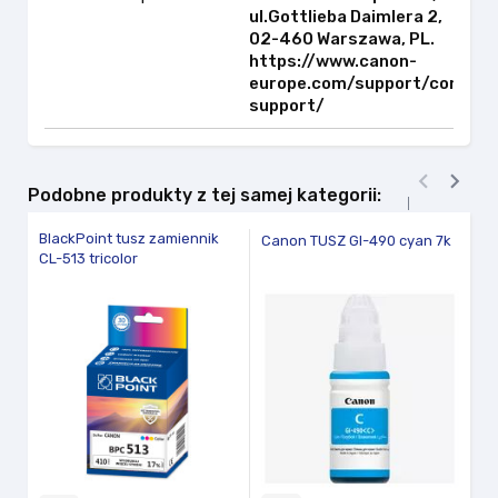
ul.Gottlieba Daimlera 2,
02-460 Warszawa, PL.
https://www.canon-
europe.com/support/consum
support/


Podobne produkty z tej samej kategorii:
BlackPoint tusz zamiennik
HP
Canon TUSZ GI-490 cyan 7k
CL-513 tricolor
4
C