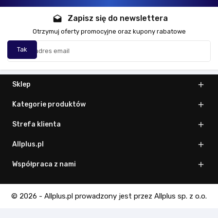
Zapisz się do newslettera
drafts
Otrzymuj oferty promocyjne oraz kupony rabatowe
Sklep

Kategorie produktów

Strefa klienta

Allplus.pl

Współpraca z nami

© 2026 - Allplus.pl prowadzony jest przez Allplus sp. z o.o.