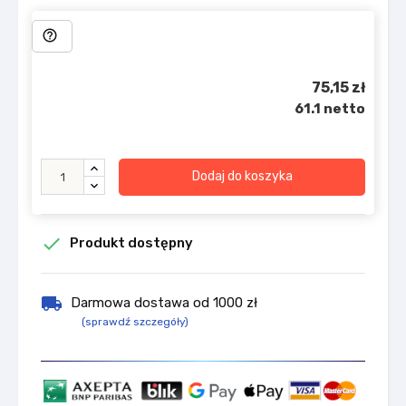
help_outline
75,15 zł
61.1 netto
Dodaj do koszyka

Produkt dostępny
local_shipping
Darmowa dostawa od 1000 zł
(sprawdź szczegóły)