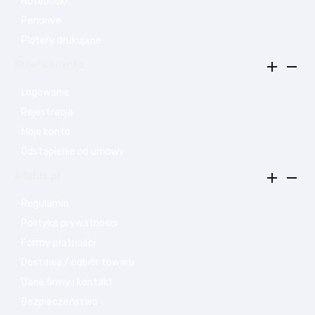
Notebooki
Pendrive
Plotery drukujące


Strefa klienta
Logowanie
Rejestracja
Moje konto
Odstąpienie od umowy


Allplus.pl
Regulamin
Polityka prywatności
Formy płatności
Dostawa / odbiór towaru
Dane firmy i kontakt
Bezpieczeństwo