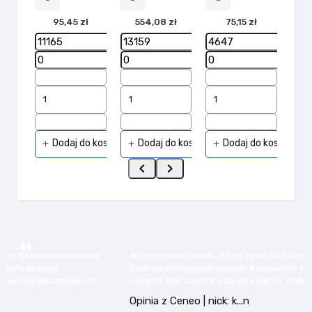
95,45 zł
554,08 zł
75,15 zł
add
Dodaj do koszyka
Dodaj do koszyka
Dodaj do koszyka
add
add
add


w
Wybrany asortyment, jak np. dyski SSD Samsung - w
bezkonkurencyjnych cenach. Kupowałem tu już kilka razy dla
h
rożnych firm, zawsze wszystko jest ok. Polecam!
Opinia z Ceneo | nick: k...n