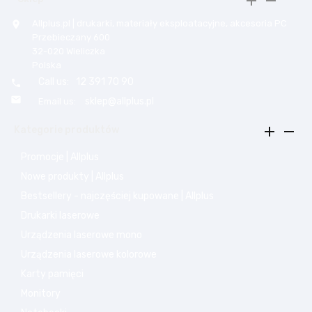


Allplus.pl | drukarki, materiały eksploatacyjne, akcesoria PC

Przebieczany 600
32-020 Wieliczka
Polska
Call us:
12 391 70 90


sklep@allplus.pl
Email us:


Kategorie produktów
Promocje | Allplus
Nowe produkty | Allplus
Bestsellery - najczęściej kupowane | Allplus
Drukarki laserowe
Urządzenia laserowe mono
Urządzenia laserowe kolorowe
Karty pamięci
Monitory