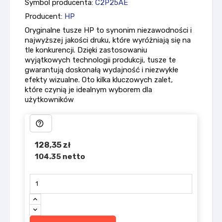
Symbol producenta:
C2P25AE
Producent:
HP
Oryginalne tusze HP to synonim niezawodności i
najwyższej jakości druku, które wyróżniają się na
tle konkurencji. Dzięki zastosowaniu
wyjątkowych technologii produkcji, tusze te
gwarantują doskonałą wydajność i niezwykłe
efekty wizualne. Oto kilka kluczowych zalet,
które czynią je idealnym wyborem dla
użytkowników
help_outline
128,35 zł
104.35 netto