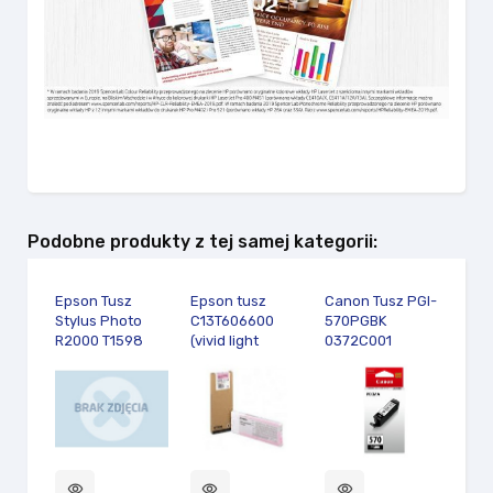
Podobne produkty z tej samej kategorii:
Epson Tusz
Epson tusz
Canon Tusz PGI-
Epso
Stylus Photo
C13T606600
570PGBK
C13
R2000 T1598
(vivid light
0372C001
(cyan
Matt Black 17ml
magenta) T6066
visibility
visibility
visibility
visibility