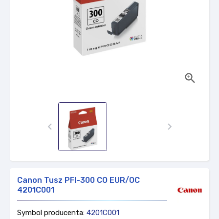



Canon Tusz PFI-300 CO EUR/OC
4201C001
Symbol producenta:
4201C001