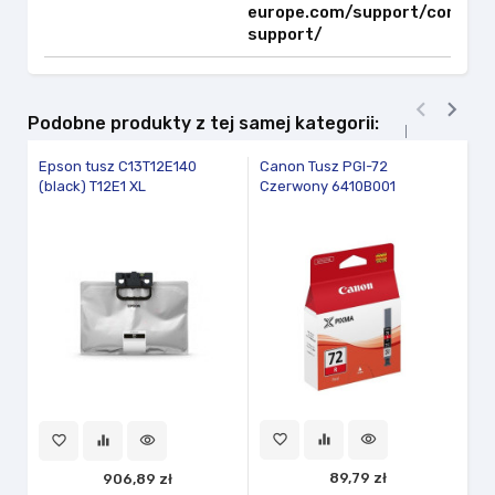
europe.com/support/consum
support/


Podobne produkty z tej samej kategorii:
Epson tusz C13T12E140
Canon Tusz PGI-72
C
(black) T12E1 XL
Czerwony 6410B001
5
z
favorite_border
equalizer
visibility
fav
favorite_border
equalizer
visibility
89,79 zł
906,89 zł