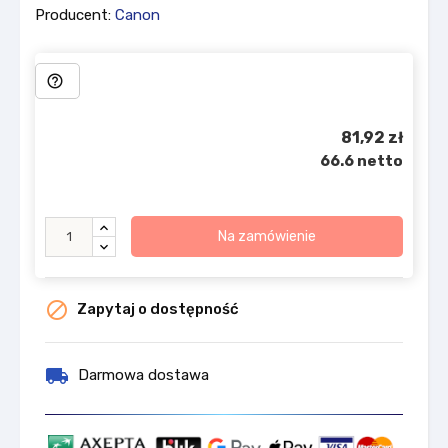
Producent:
Canon
help_outline
81,92 zł
66.6 netto
Na zamówienie

Zapytaj o dostępność
local_shipping
Darmowa dostawa