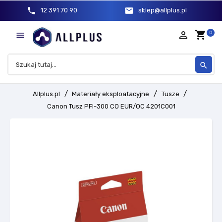
phone
mail
12 391 70 90
sklep@allplus.pl
shopping_cart
person_outline
0

search
Allplus.pl
Materiały eksploatacyjne
Tusze
Canon Tusz PFI-300 CO EUR/OC 4201C001