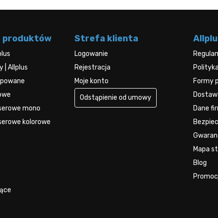
e produktów
Strefa klienta
Allplu
plus
Logowanie
Regula
| Allplus
Rejestracja
Polityk
kupowane
Moje konto
Formy p
rowe
Dostawa
Odstąpienie od umowy
aserowe mono
Dane fi
serowe kolorowe
Bezpie
Gwaran
Mapa str
Blog
Promoc
jące