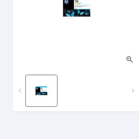


