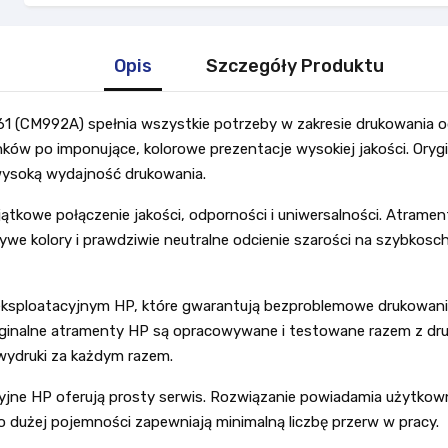
Opis
Szczegóły Produktu
1 (CM992A) spełnia wszystkie potrzeby w zakresie drukowania o
w po imponujące, kolorowe prezentacje wysokiej jakości. Orygi
wysoką wydajność drukowania.
ątkowe połączenie jakości, odporności i uniwersalności. Atrame
 żywe kolory i prawdziwie neutralne odcienie szarości na szybkos
 eksploatacyjnym HP, które gwarantują bezproblemowe drukowan
yginalne atramenty HP są opracowywane i testowane razem z druk
 wydruki za każdym razem.
cyjne HP oferują prosty serwis. Rozwiązanie powiadamia użytkow
 dużej pojemności zapewniają minimalną liczbę przerw w pracy.