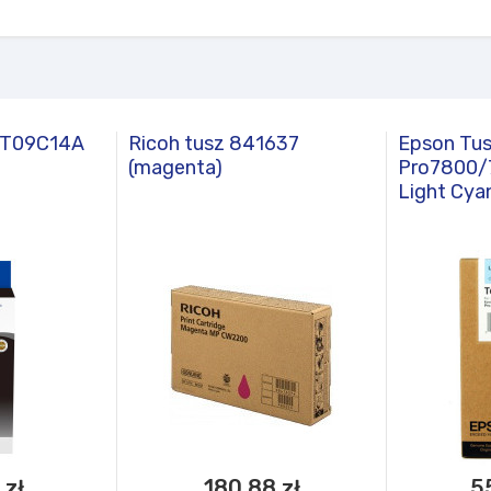
3T09C14A
Ricoh tusz 841637
Epson Tu
(magenta)
Pro7800/
Light Cya
 zł
180,88 zł
5