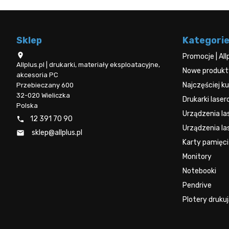
Sklep
Kategori

Promocje | All
Allplus.pl | drukarki, materiały eksploatacyjne,
Nowe produkty 
akcesoria PC
Najczęściej 
Przebieczany 600
32-020 Wieliczka
Drukarki lase
Polska
Urządzenia l
12 391 70 90

Urządzenia la
sklep@allplus.pl

Karty pamięci
Monitory
Notebooki
Pendrive
Plotery druku