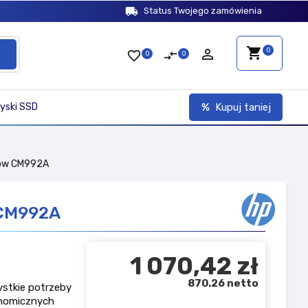
local_shipping
Status Twojego zamówienia
shopping_cart
person_outline
0
favorite_border
compare_arrows
0
0
yski SSD
Kupuj taniej
llow CM992A
 CM992A
1 070,42 zł
870.26 netto
stkie potrzeby
onomicznych