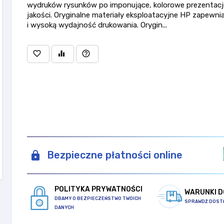
wydruków rysunków po imponujące, kolorowe prezentacj
jakości. Oryginalne materiały eksploatacyjne HP zapewnia
i wysoką wydajność drukowania. Orygin...
favorite_border
equalizer
help_outline
Bezpieczne płatności online
POLITYKA PRYWATNOŚCI
WARUNKI 
DBAMY O BEZPIECZEŃSTWO TWOICH
SPRAWDŹ DOST
DANYCH