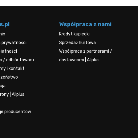
s.pl
Współpraca z nami
min
Kredyt kupiecki
a prywatności
Sprzedaż hurtowa
łatności
Współpraca z partnerami /
 / odbiór towaru
dostawcami | Allplus
rmy i kontakt
czeństwo
cja
ony | Allplus
je producentów