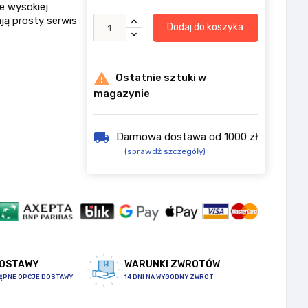
e wysokiej
ją prosty serwis
Dodaj do koszyka

Ostatnie sztuki w
magazynie
local_shipping
Darmowa dostawa od 1000 zł
(sprawdź szczegóły)
DOSTAWY
WARUNKI ZWROTÓW
ĘPNE OPCJE DOSTAWY
14 DNI NA WYGODNY ZWROT