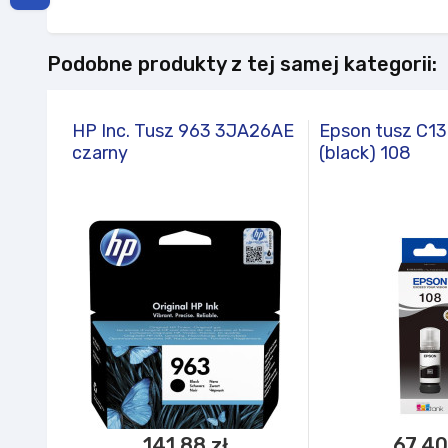
Podobne produkty z tej samej kategorii:
HP Inc. Tusz 963 3JA26AE
Epson tusz C1
czarny
(black) 108
141,88 zł
67,40