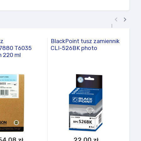


sz
BlackPoint tusz zamiennik
Blac
7880 T6035
CLI-526BK photo
CLI-
n 220 ml
54,08 zł
22,00 zł