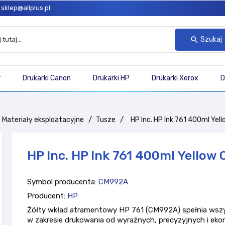
sklep@allplus.pl
Szukaj
search
r
Drukarki Canon
Drukarki HP
Drukarki Xerox
D
Materiały eksploatacyjne
Tusze
HP Inc. HP Ink 761 400ml Ye
HP Inc. HP Ink 761 400ml Yellow
Symbol producenta:
CM992A
Producent:
HP
Żółty wkład atramentowy HP 761 (CM992A) spełnia wszy
w zakresie drukowania od wyraźnych, precyzyjnych i ek