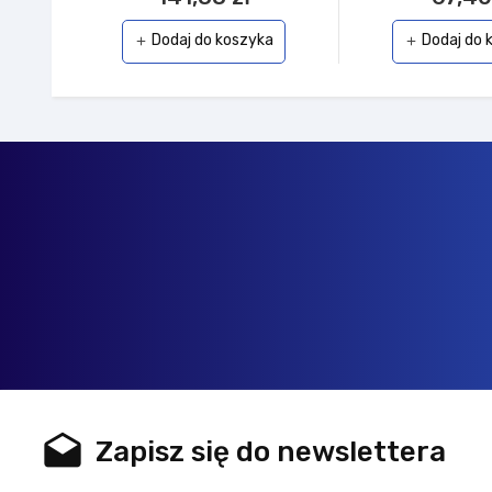
Dodaj do koszyka
Dodaj do 
add
add
drafts
Zapisz się do newslettera