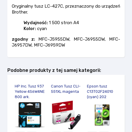
Oryginalny tusz LC-427C, przeznaczony do urządzeń
Brother.
Wydajność:
1 500 stron A4
Kolor:
cyan
zgodny z:
MFC-J5955DW, MFC-J6955DW, MFC-
J6957DW, MFC-J6959DW
Podobne produkty z tej samej kategorii:
HP Inc. Tusz 937
Canon Tusz CLI-
Epson tusz
Brot
Yellow 4S6W4NE
551XL magenta
C13T02F24010
323
800 ark.
(cyan) 202
(mag