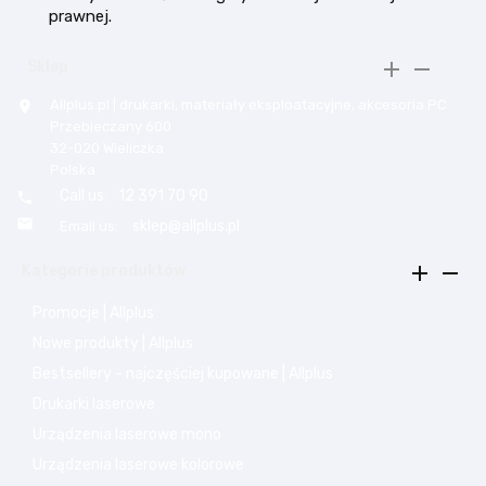
prawnej.


Sklep
Allplus.pl | drukarki, materiały eksploatacyjne, akcesoria PC

Przebieczany 600
32-020 Wieliczka
Polska
Call us:
12 391 70 90


sklep@allplus.pl
Email us:


Kategorie produktów
Promocje | Allplus
Nowe produkty | Allplus
Bestsellery - najczęściej kupowane | Allplus
Drukarki laserowe
Urządzenia laserowe mono
Urządzenia laserowe kolorowe