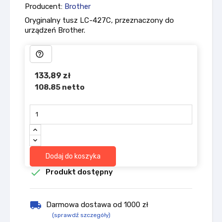
Producent:
Brother
Oryginalny tusz LC-427C, przeznaczony do
urządzeń Brother.
help_outline
133,89 zł
108.85 netto
Dodaj do koszyka

Produkt dostępny
local_shipping
Darmowa dostawa od 1000 zł
(sprawdź szczegóły)