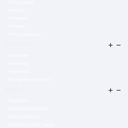
Karty pamięci
Monitory
Notebooki
Pendrive
Plotery drukujące


Strefa klienta
Logowanie
Rejestracja
Moje konto
Odstąpienie od umowy


Allplus.pl
Regulamin
Polityka prywatności
Formy płatności
Dostawa / odbiór towaru