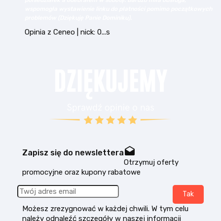
o miła obsługa,
bezkonkurencyjnych cenach. Kupowałem tu już
ci pomimo początkowych
rożnych firm, zawsze wszystko jest ok. Polec
Opinia z Ceneo | nick: k...n
drafts
Zapisz się do newslettera
Otrzymuj oferty
promocyjne oraz kupony rabatowe
Możesz zrezygnować w każdej chwili. W tym celu
należy odnaleźć szczegóły w naszej informacji