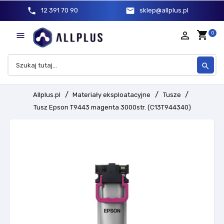
phone
mail
12 391 70 90
sklep@allplus.pl
shopping_cart
person_outline
0

search
Allplus.pl
Materiały eksploatacyjne
Tusze
Tusz Epson T9443 magenta 3000str. (C13T944340)