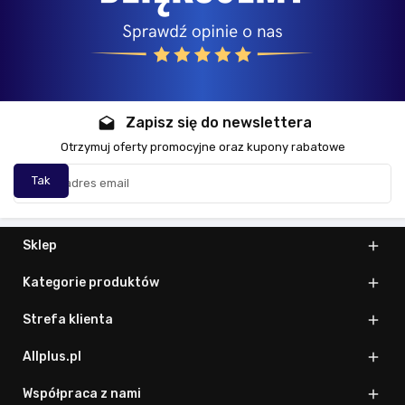
Zapisz się do newslettera
drafts
Otrzymuj oferty promocyjne oraz kupony rabatowe
Sklep

Kategorie produktów

Strefa klienta

Allplus.pl

Współpraca z nami
