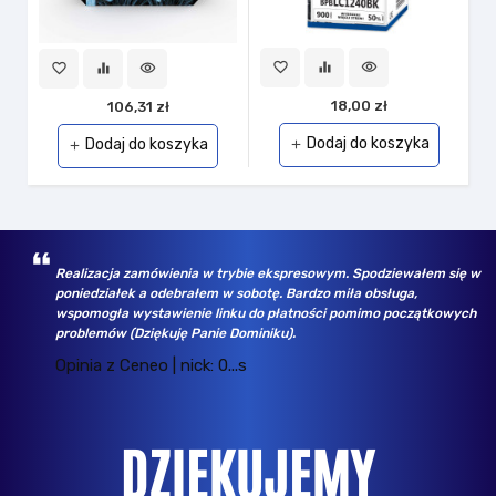
favorite_border
equalizer
visibility
fav
favorite_border
equalizer
visibility
18,00 zł
106,31 zł
Dodaj do koszyka
Dodaj do koszyka
add
add
Realizacja zamówienia w trybie ekspresowym. Spodziewałem się w
poniedziałek a odebrałem w sobotę. Bardzo miła obsługa,
wspomogła wystawienie linku do płatności pomimo początkowych
problemów (Dziękuję Panie Dominiku).
Opinia z Ceneo | nick: 0...s