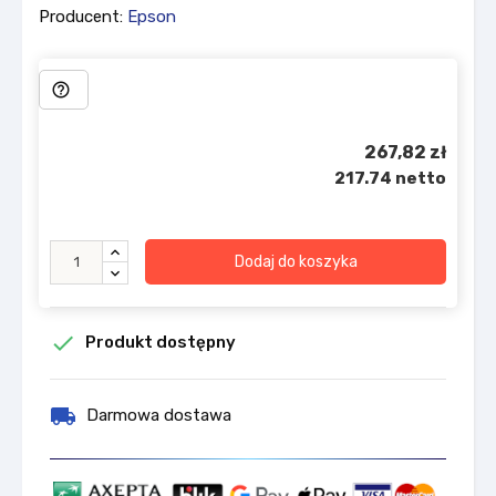
Producent:
Epson
help_outline
267,82 zł
217.74 netto
Dodaj do koszyka

Produkt dostępny
local_shipping
Darmowa dostawa