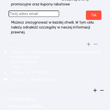
promocyjne oraz kupony rabatowe
Możesz zrezygnować w każdej chwili. W tym celu
należy odnaleźć szczegóły w naszej informacji
prawnej.


Sklep
Allplus.pl | drukarki, materiały eksploatacyjne, akcesoria PC

Przebieczany 600
32-020 Wieliczka
Polska
Call us:
12 391 70 90


sklep@allplus.pl
Email us:


Kategorie produktów
Promocje | Allplus
Nowe produkty | Allplus