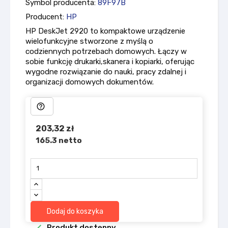
Symbol producenta:
89F97B
Producent:
HP
HP DeskJet 2920 to kompaktowe urządzenie
wielofunkcyjne stworzone z myślą o
codziennych potrzebach domowych. Łączy w
sobie funkcję drukarki,skanera i kopiarki, oferując
wygodne rozwiązanie do nauki, pracy zdalnej i
organizacji domowych dokumentów.
help_outline
203,32 zł
165.3 netto
Dodaj do koszyka
Produkt dostępny