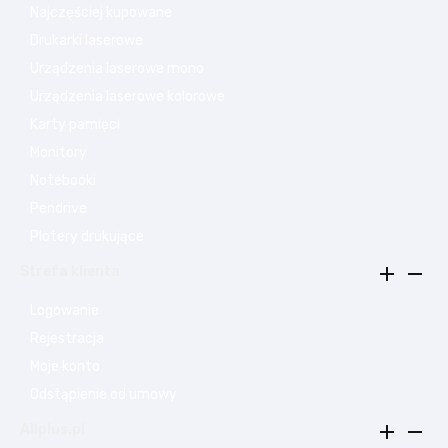
Najczęściej kupowane
Drukarki laserowe
Urządzenia laserowe mono
Urządzenia laserowe kolorowe
Karty pamięci
Monitory
Notebooki
Pendrive
Plotery drukujące


Strefa klienta
Logowanie
Rejestracja
Moje konto
Odstąpienie od umowy


Allplus.pl