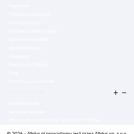
Regulamin
Polityka prywatności
Formy płatności
Dostawa / odbiór towaru
Dane firmy i kontakt
Bezpieczeństwo
Gwarancja
Mapa strony | Allplus
Blog
Promocje producentów


Współpraca z nami
Kredyt kupiecki
Sprzedaż hurtowa
Współpraca z partnerami / dostawcami | Allplus
© 2026 - Allplus.pl prowadzony jest przez Allplus sp. z o.o.