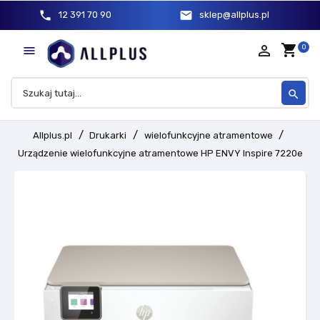
phone
mail
12 391 70 90
sklep@allplus.pl
shopping_cart
person_outline
0

search
Allplus.pl
Drukarki
wielofunkcyjne atramentowe
Urządzenie wielofunkcyjne atramentowe HP ENVY Inspire 7220e