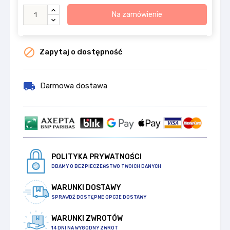
Na zamówienie

Zapytaj o dostępność
local_shipping
Darmowa dostawa
POLITYKA PRYWATNOŚCI
DBAMY O BEZPIECZEŃSTWO TWOICH DANYCH
WARUNKI DOSTAWY
SPRAWDŹ DOSTĘPNE OPCJE DOSTAWY
WARUNKI ZWROTÓW
14 DNI NA WYGODNY ZWROT