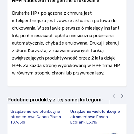
HP+: Nadeszło inteligentne drukowanie
Drukarka HP+ połączona z chmurą jest
inteligentniejsza jest zawsze aktualna i gotowa do
drukowania. W zestawie pierwsze 6 miesięcy Instant
Ink; po 6 miesiącach opłata miesięczna pobierana
automatycznie, chyba że anulowana. Drukuj i skanuj
z dłoni. Korzystaj z zaawansowanych funkcji
zwiększających produktywność przez 2 lata dzięki
HP+. Za każdą stronę wydrukowaną w HP+ firma HP
w równym stopniu chroni lub przywraca lasy.


Podobne produkty z tej samej kategorii:
Urządzenie wielofunkcyjne
Urządzenie wielofunkcyjne
Ur
atramentowe Canon Pixma
atramentowe Epson
a
TS7650i
EcoTank L5316
G
vi