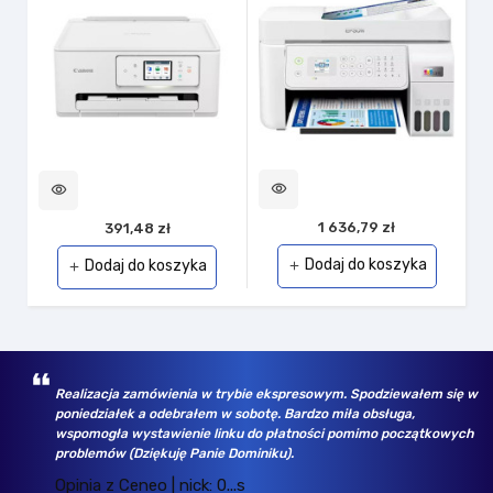
visibility
visibility
1 636,79 zł
391,48 zł
Dodaj do koszyka
Dodaj do koszyka
add
add
Realizacja zamówienia w trybie ekspresowym. Spodziewałem się w
poniedziałek a odebrałem w sobotę. Bardzo miła obsługa,
wspomogła wystawienie linku do płatności pomimo początkowych
problemów (Dziękuję Panie Dominiku).
Opinia z Ceneo | nick: 0...s