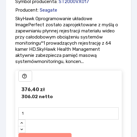
Symbol producenta:
ST2000VX017
Producent:
Seagate
SkyHawk Oprogramowanie układowe
ImagePerfect zostało zaprojektowane z myślą o
zapewnianiu płynnej rejestracji materiału wideo
przy całodobowym obciążeniu systemów
monitoringu*1 prowadzących rejestrację z 64
kamer HD.SkyHawk Health Management
aktywnie zabezpiecza pamięć masową
systemówmonitoringu, koncen...
help_outline
376,40 zł
306.02 netto