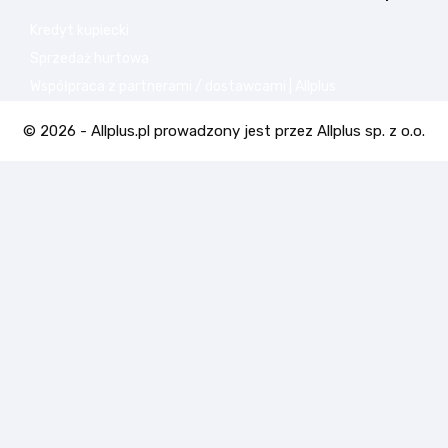
Kredyt kupiecki
Sprzedaż hurtowa
Współpraca z partnerami / dostawcami | Allplus
© 2026 - Allplus.pl prowadzony jest przez Allplus sp. z o.o.