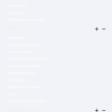
Rejestracja
Moje konto
Odstąpienie od umowy


Allplus.pl
Regulamin
Polityka prywatności
Formy płatności
Dostawa / odbiór towaru
Dane firmy i kontakt
Bezpieczeństwo
Gwarancja
Mapa strony | Allplus
Blog
Promocje producentów


Współpraca z nami