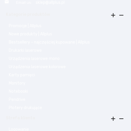

sklep@allplus.pl
Email us:


Kategorie produktów
Promocje | Allplus
Nowe produkty | Allplus
Bestsellery - najczęściej kupowane | Allplus
Drukarki laserowe
Urządzenia laserowe mono
Urządzenia laserowe kolorowe
Karty pamięci
Monitory
Notebooki
Pendrive
Plotery drukujące


Strefa klienta
Logowanie