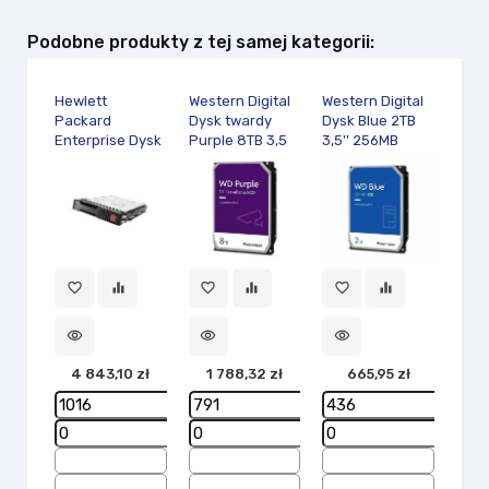
Podobne produkty z tej samej kategorii:
Hewlett
Western Digital
Western Digital
West
Packard
Dysk twardy
Dysk Blue 2TB
Dysk
Enterprise Dysk
Purple 8TB 3,5
3,5'' 256MB
Purp
2.4TB SAS 12G
cala WD85PURZ
SATAIII 7200
256 
favorite_border
10K SFF HDD
RPM
540
881457-B21
WD6
visibility
1 
favorite_border
equalizer
favorite_border
equalizer
favorite_border
equalizer
visibility
visibility
visibility
4 843,10 zł
1 788,32 zł
665,95 zł
add