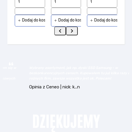
Dodaj do koszyka
Dodaj do koszyka
Dodaj do koszyka
add
add
add


w
Wybrany asortyment, jak np. dyski SSD Samsung - w
bezkonkurencyjnych cenach. Kupowałem tu już kilka razy dla
h
rożnych firm, zawsze wszystko jest ok. Polecam!
Opinia z Ceneo | nick: k...n