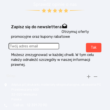
drafts
Zapisz się do newslettera
Otrzymuj oferty
promocyjne oraz kupony rabatowe
Możesz zrezygnować w każdej chwili. W tym celu
należy odnaleźć szczegóły w naszej informacji
prawnej.


Sklep
Allplus.pl | drukarki, materiały eksploatacyjne, akcesoria PC

Przebieczany 600
32-020 Wieliczka
Polska
Call us:
12 391 70 90
