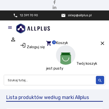
phone
mail
12 391 70 90
sklep@allplus.pl

person_outline
shopping_cart
close
Koszyk
0
login
Zaloguj się
Twój koszyk
jest pusty
search
Lista produktów według marki Allplus