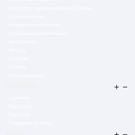
Bestsellery - najczęściej kupowane | Allplus
Drukarki laserowe
Urządzenia laserowe mono
Urządzenia laserowe kolorowe
Karty pamięci
Monitory
Notebooki
Pendrive
Plotery drukujące


Strefa klienta
Logowanie
Rejestracja
Moje konto
Odstąpienie od umowy


Allplus.pl