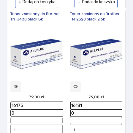
Dodaj do koszyka
Dodaj do koszyka
add
add
Toner zamienny do Brother
Toner zamienny do Brother
TN-3480 black 8k
TN-2320 black 2,6k
visibility
visibility
79,00 zł
79,00 zł