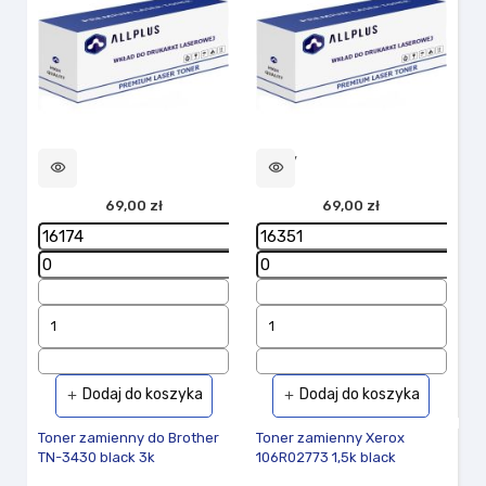
Nowy
visibility
visibility
69,00 zł
69,00 zł
Dodaj do koszyka
Dodaj do koszyka
add
add
Toner zamienny do Brother
Toner zamienny Xerox
TN-3430 black 3k
106R02773 1,5k black