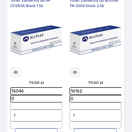
Toner zamienny do HP
Toner zamienny do Brother
CF283A Black 1.5k
TN-2000 black 2,5k
visibility
visibility
79,00 zł
79,00 zł