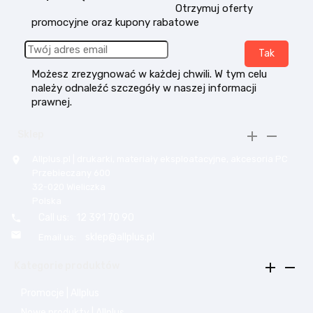
Otrzymuj oferty
promocyjne oraz kupony rabatowe
Możesz zrezygnować w każdej chwili. W tym celu
należy odnaleźć szczegóły w naszej informacji
prawnej.


Sklep
Allplus.pl | drukarki, materiały eksploatacyjne, akcesoria PC

Przebieczany 600
32-020 Wieliczka
Polska
Call us:
12 391 70 90


sklep@allplus.pl
Email us:


Kategorie produktów
Promocje | Allplus
Nowe produkty | Allplus