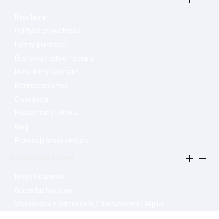
Regulamin
Polityka prywatności
Formy płatności
Dostawa / odbiór towaru
Dane firmy i kontakt
Bezpieczeństwo
Gwarancja
Mapa strony | Allplus
Blog
Promocje producentów


Współpraca z nami
Kredyt kupiecki
Sprzedaż hurtowa
Współpraca z partnerami / dostawcami | Allplus