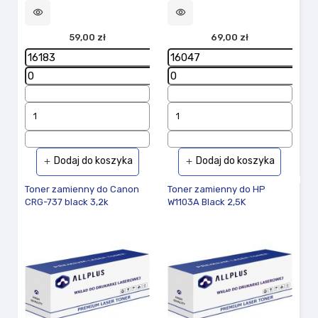
visibility
visibility
59,00 zł
69,00 zł
Dodaj do koszyka
Dodaj do koszyka
add
add
Toner zamienny do Canon
Toner zamienny do HP
CRG-737 black 3,2k
W1103A Black 2,5K