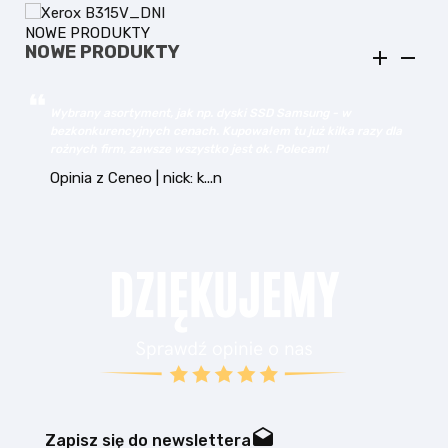
NOWE PRODUKTY
NOWE PRODUKTY


w
Wybrany asortyment, jak np. dyski SSD Samsung - w
bezkonkurencyjnych cenach. Kupowałem tu już kilka razy dla
h
rożnych firm, zawsze wszystko jest ok. Polecam!
Opinia z Ceneo | nick: k...n
drafts
Zapisz się do newslettera