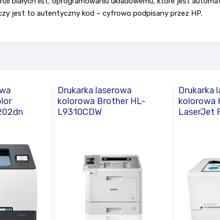
ntroli białych list, oprogramowaniu układowemu, które jest auto
, czy jest to autentyczny kod – cyfrowo podpisany przez HP.
owa
Drukarka laserowa
Drukarka 
lor
kolorowa Brother HL-
kolorowa 
3202dn
L9310CDW
LaserJet