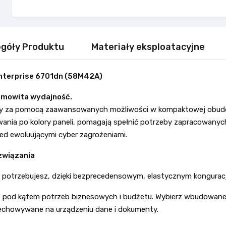
góły Produktu
Materiały eksploatacyjne
Enterprise 6701dn (58M42A)
amowita wydajność.
acy za pomocą zaawansowanych możliwości w kompaktowej obu
wania po kolory paneli, pomagają spełnić potrzeby zapracowany
zed ewoluującymi cyber zagrożeniami.
związania
rej potrzebujesz, dzięki bezprecedensowym, elastycznym kongur
e pod kątem potrzeb biznesowych i budżetu. Wybierz wbudowane o
echowywane na urządzeniu dane i dokumenty.