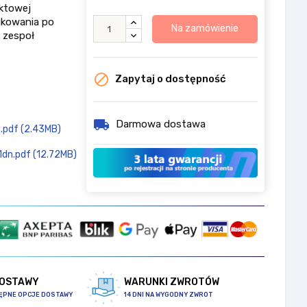
ktowej
ukowania po
Na zamówienie
 zespoł

Zapytaj o dostępność
local_shipping
Darmowa dostawa
.pdf (2.43MB)
1dn.pdf (12.72MB)
DOSTAWY
WARUNKI ZWROTÓW
ĘPNE OPCJE DOSTAWY
14 DNI NA WYGODNY ZWROT