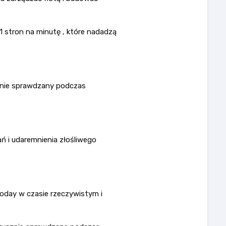
1 stron na minutę , które nadadzą
cznie sprawdzany podczas
ń i udaremnienia złośliwego
roday w czasie rzeczywistym i