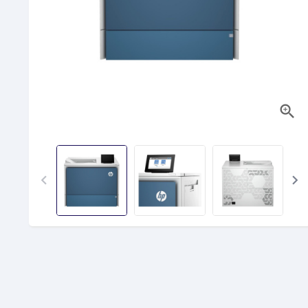


