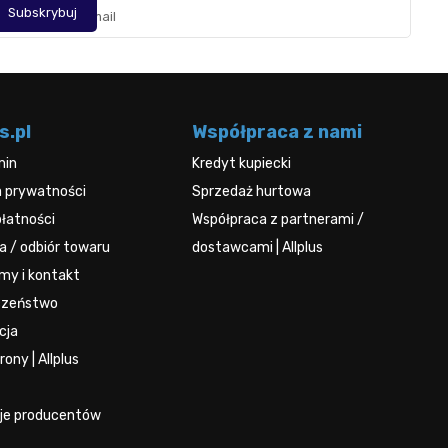
s.pl
Współpraca z nami
min
Kredyt kupiecki
a prywatności
Sprzedaż hurtowa
łatności
Współpraca z partnerami /
 / odbiór towaru
dostawcami | Allplus
rmy i kontakt
czeństwo
cja
ony | Allplus
je producentów