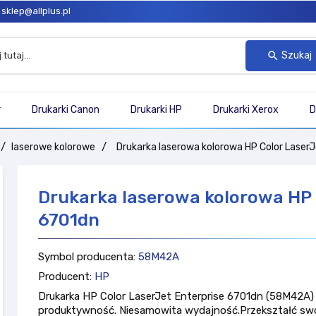
sklep@allplus.pl
Szukaj
search
r
Drukarki Canon
Drukarki HP
Drukarki Xerox
D
laserowe kolorowe
Drukarka laserowa kolorowa HP Color LaserJ
Drukarka laserowa kolorowa HP 
6701dn
Symbol producenta:
58M42A
Producent:
HP
Drukarka HP Color LaserJet Enterprise 6701dn (58M42A) 
produktywność. Niesamowita wydajność.Przekształć sw