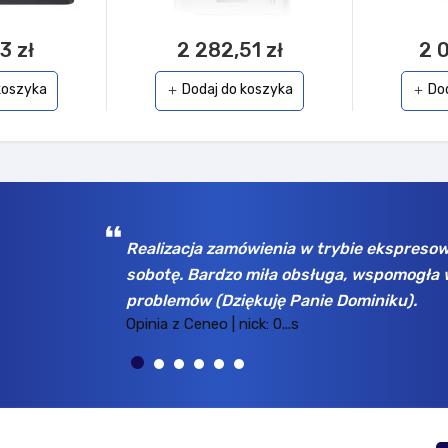
3 zł
2 282,51 zł
2 
koszyka
Dodaj do koszyka
Do
add
add
k a odebrałem w
Wybrany asortyment, jak np. dyski SSD
imo początkowych
tu już kilka razy dla rożnych firm, zawsz
Opinia z Ceneo | nick: k...n