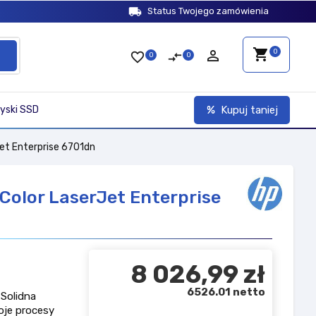
local_shipping
Status Twojego zamówienia
shopping_cart
person_outline
0
favorite_border
compare_arrows
0
0
yski SSD
Kupuj taniej
et Enterprise 6701dn
Color LaserJet Enterprise
8 026,99 zł
6526.01 netto
Solidna
oje procesy