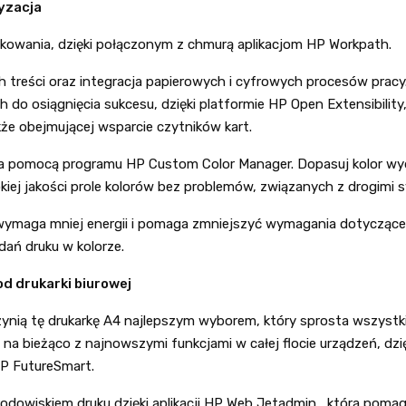
yzacja
ukowania, dzięki połączonym z chmurą aplikacjom HP Workpath.
 treści oraz integracja papierowych i cyfrowych procesów prac
 do osiągnięcia sukcesu, dzięki platformie HP Open Extensibility,
że obejmującej wsparcie czytników kart.
za pomocą programu HP Custom Color Manager. Dopasuj kolor wydr
kiej jakości prole kolorów bez problemów, związanych z drogimi 
 wymaga mniej energii i pomaga zmniejszyć wymagania dotyczące
dań druku w kolorze.
d drukarki biurowej
ynią tę drukarkę A4 najlepszym wyborem, który sprosta wszyst
na bieżąco z najnowszymi funkcjami w całej flocie urządzeń, dz
P FutureSmart.
rodowiskiem druku dzięki aplikacji HP Web Jetadmin , która poma