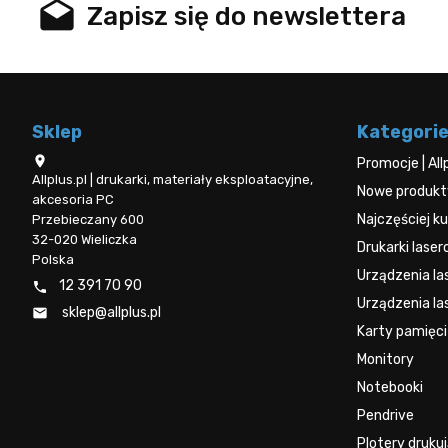
drafts
Zapisz się do newslettera
Sklep
Kategori

Promocje | All
Allplus.pl | drukarki, materiały eksploatacyjne,
Nowe produkty 
akcesoria PC
Najczęściej 
Przebieczany 600
32-020 Wieliczka
Drukarki lase
Polska
Urządzenia l
12 391 70 90

Urządzenia la
sklep@allplus.pl

Karty pamięci
Monitory
Notebooki
Pendrive
Plotery druku