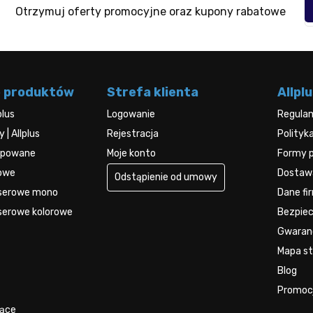
Otrzymuj oferty promocyjne oraz kupony rabatowe
e produktów
Strefa klienta
Allplu
plus
Logowanie
Regula
| Allplus
Rejestracja
Polityk
kupowane
Moje konto
Formy p
rowe
Dostawa
Odstąpienie od umowy
aserowe mono
Dane fi
serowe kolorowe
Bezpie
Gwaran
Mapa str
Blog
Promoc
jące