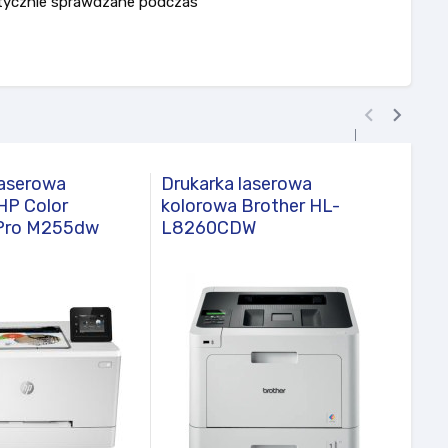
matycznie sprawdzane podczas


laserowa
Drukarka laserowa
Druk
HP Color
kolorowa Brother HL-
kolo
 Pro M255dw
L8260CDW
CS3