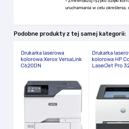
• Zminimalizuj ryzyko dzięki ko
uruchamiania w celu określenia
Podobne produkty z tej samej kategorii:
Drukarka laserowa
Drukarka laser
kolorowa Xerox VersaLink
kolorowa HP Co
C620DN
LaserJet Pro 