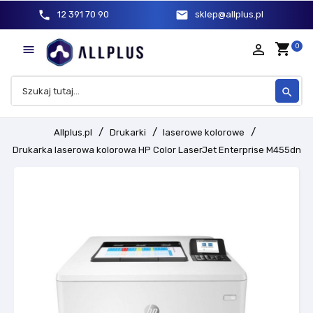
phone
mail
12 391 70 90
sklep@allplus.pl
shopping_cart
person_outline
0

search
Allplus.pl
Drukarki
laserowe kolorowe
Drukarka laserowa kolorowa HP Color LaserJet Enterprise M455dn