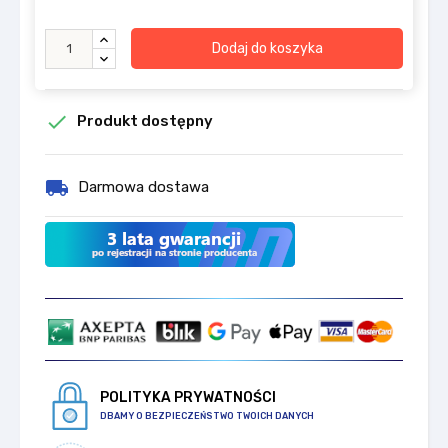
Dodaj do koszyka

Produkt dostępny
local_shipping
Darmowa dostawa
POLITYKA PRYWATNOŚCI
DBAMY O BEZPIECZEŃSTWO TWOICH DANYCH