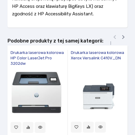
HP Access oraz klawiaturę BigKeys LX) oraz
zgodność z HP Accessibility Assistant.


Podobne produkty z tej samej kategorii:
Drukarka laserowa kolorowa
Drukarka laserowa kolorowa
Dr
HP Color LaserJet Pro
Xerox Versalink C410V_DN
Xe
3202dw
fav
favorite_border
equalizer
visibility
favorite_border
equalizer
visibility