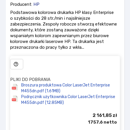
Producent:
HP
Podstawowa kolorowa drukarka HP klasy Enterprise
o szybkości do 28 str./min i najsilniejsze
zabezpieczenia. Zespoły robocze stworzą efektowne
dokumenty, które zostaną zauważone dzięki
wspaniałym kolorom zapewnianym przez biurowe
kolorowe drukarki laserowe HP. Ta drukarka jest
przeznaczona do pracy tylko z wkła...
help_outline
PLIKI DO POBRANIA
Broszura produktowa Color LaserJet Enterprise
M455dn.pdf (1.61MB)
Podręcznik użytkownika Color LaserJet Enterprise
M455dn.pdf (12.85MB)
2 161,85 zł
1757.6 netto