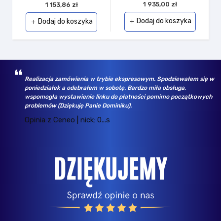
1 935,00 zł
1 153,86 zł
Dodaj do koszyka
Dodaj do koszyka
add
add
łem się w
Wybrany asortyment, jak np. dyski SSD Samsung - w
bezkonkurencyjnych cenach. Kupowałem tu już kilka razy dl
zątkowych
rożnych firm, zawsze wszystko jest ok. Polecam!
Opinia z Ceneo | nick: k...n