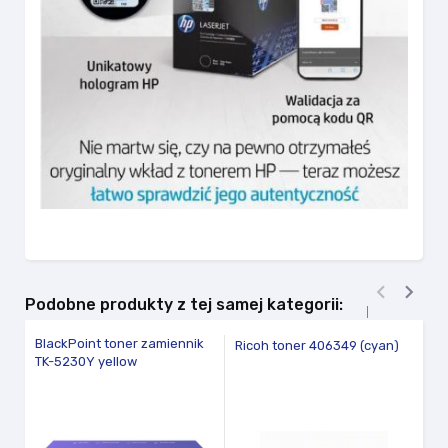


Podobne produkty z tej samej kategorii:
BlackPoint toner zamiennik
HP
Ricoh toner 406349 (cyan)
TK-5230Y yellow
C
fav