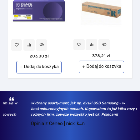
favorite_border
equalizer
visibility
favorite_border
equalizer
visibility
378,21 zł
203,00 zł
Dodaj do koszyka
Dodaj do koszyka
add
add
w
Wybrany asortyment, jak np. dyski SSD Samsung - w
bezkonkurencyjnych cenach. Kupowałem tu już kilka razy dla
h
rożnych firm, zawsze wszystko jest ok. Polecam!
Opinia z Ceneo | nick: k...n