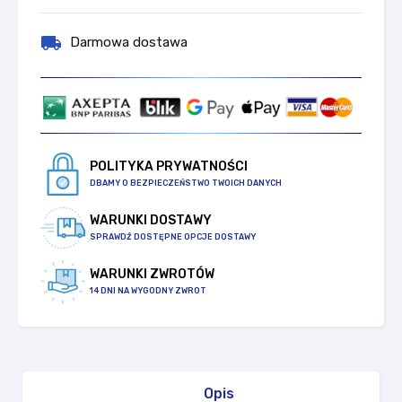
local_shipping
Darmowa dostawa
POLITYKA PRYWATNOŚCI
DBAMY O BEZPIECZEŃSTWO TWOICH DANYCH
WARUNKI DOSTAWY
SPRAWDŹ DOSTĘPNE OPCJE DOSTAWY
WARUNKI ZWROTÓW
14 DNI NA WYGODNY ZWROT
Opis