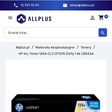
phone
mail
12 391 70 90
sklep@allplus.pl
shopping_cart
person_outline
0

search
Allplus.pl
Materiały eksploatacyjne
Tonery
HP Inc. Toner 125A CLJ CP1215 Żółty 1.4k CB542A