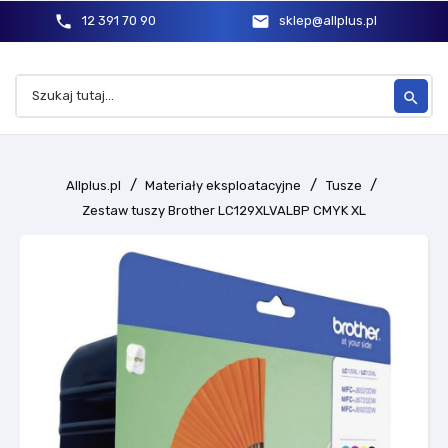
phone
mail
12 391 70 90
sklep@allplus.pl
search
Allplus.pl
Materiały eksploatacyjne
Tusze
Zestaw tuszy Brother LC129XLVALBP CMYK XL