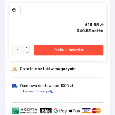
help_outline
418,85 zł
340.53 netto
Dodaj do koszyka

Ostatnie sztuki w magazynie
local_shipping
Darmowa dostawa od 1000 zł
(sprawdź szczegóły)