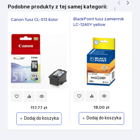


Podobne produkty z tej samej kategorii:
BlackPoint tusz zamiennik
E
Canon Tusz CL-513 Kolor
LC-1240Y yellow
(y
favorite_border
equalizer
visibility
fav
favorite_border
equalizer
visibility
18,00 zł
117,77 zł
Dodaj do koszyka
Dodaj do koszyka
add
add