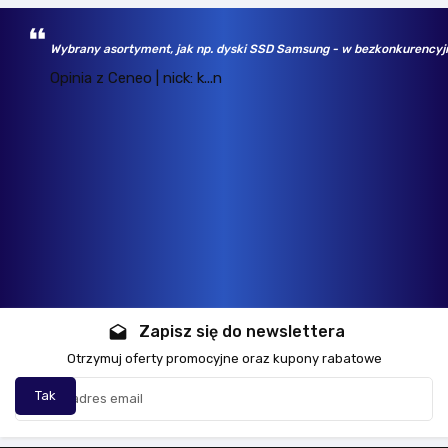
Wybrany asortyment, jak np. dyski SSD Samsung - w bezkonkurencyjny
Opinia z Ceneo | nick: k...n
Zapisz się do newslettera
drafts
Otrzymuj oferty promocyjne oraz kupony rabatowe