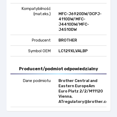
Kompatybilność
(mat.eks.)
MFC-J6920DW/DCPJ-
4110DW/MFC-
J4410DW/MFC-
J4510DW
Producent
BROTHER
Symbol OEM
LC129XLVALBP
Producent/podmiot odpowiedzialny
Dane podmiotu
Brother Central and
Eastern EuropeAm
Euro Platz 2/2/M11120
Vienna,
ATregulatory@brother.com